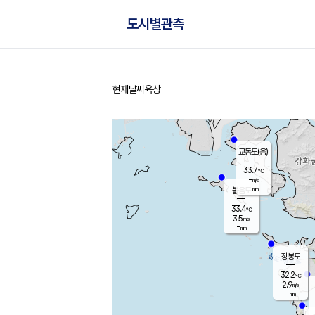
도시별관측
현재날씨
육상
홈
교동도(음)
33.7
℃
-
m/s
-
mm
볼음도
대연평
33.4
℃
3.5
m/s
33.7
℃
-
mm
2.1
m/s
-
mm
장봉도
32.2
℃
2.9
m/s
-
mm