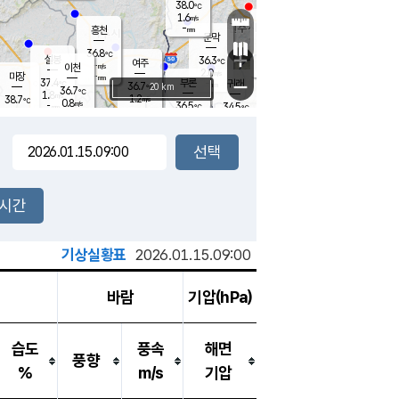
38.0
℃
강림
1.6
m/s
원주
-
흥천
mm
35.9
℃
문막
0.7
m/s
37.3
℃
36.8
-
℃
mm
+
2
설봉
m/s
36.3
℃
여주
-
m/s
이천
-
mm
2.0
m/s
-
마장
mm
신림
37.4
부론
-
귀래
−
℃
mm
36.7
20 km
℃
36.7
℃
1.8
m/s
1.2
38.7
m/s
℃
36.2
0.8
m/s
℃
-
36.5
34.5
mm
℃
-
℃
mm
0.6
m/s
-
1.6
mm
m/s
0.0
1.6
m/s
m/s
-
mm
-
백운
mm
-
-
mm
mm
백암
장호원
36.0
℃
1.9
m/s
35.9
℃
36.6
엄정
℃
-
mm
1.3
m/s
1.3
m/s
노은
-
mm
-
36.8
mm
℃
개
2시간
1.3
m/s
36.0
℃
-
mm
9
2.2
℃
m/s
-
m/s
mm
m
기상실황표
2026.01.15.09:00
바람
기압(hPa)
습도
풍속
해면
풍향
%
m/s
기압