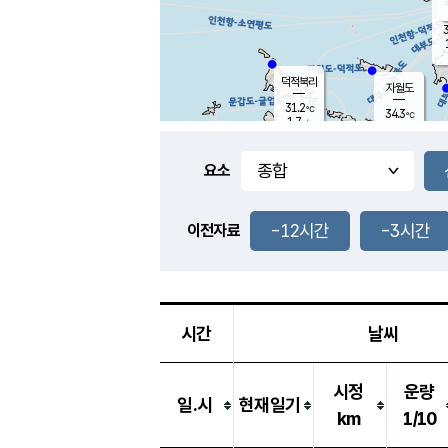
3
덕적북리
자월도
31.2
℃
34.3
℃
1.7
m/s
1.5
m/s
-
mm
-
mm
요소
풍도
30.5
덕적지도
2.4
m/
-
-12시간
-3시간
mm
이전자료
29.6
℃
대
3.1
m/s
-
mm
30.9
1.9
m
-
mm
시간
날씨
시정
운량
일.시
현재일기
km
1/10