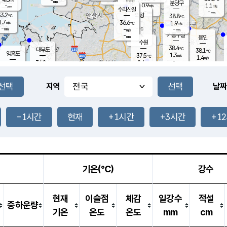
-
-
mm
무의도
mm
mm
분당구
0.9
-
1.1
m/s
m/s
mm
수리산길
-
-
mm
mm
3.2
의왕
38.8
℃
℃
1.7
36.6
m/s
1.9
m/s
℃
-
-
-
mm
-
℃
mm
m/s
기흥구갈
-
-
m/s
mm
용인
-
수원
mm
38.4
℃
대부도
38.1
℃
영흥도
1.3
37.5
m/s
℃
1.4
m/s
-
mm
2.4
34.2
m/s
-
℃
mm
34.3
℃
-
오산
2.2
mm
m/s
3.8
m/s
-
mm
-
mm
향남
36.6
℃
지역
날짜
1.3
m/s
36.9
-
℃
운평
mm
송탄
2.9
℃
m/s
-
s
mm
33.9
보
℃
37.8
-1시간
현재
+1시간
+3시간
+1
℃
4.3
m/s
산
1.3
m/s
-
34.
mm
-
mm
0.8
℃
-
m
/s
기온(℃)
강수
현재
이슬점
체감
일강수
적설
중하운량
기온
온도
온도
mm
cm