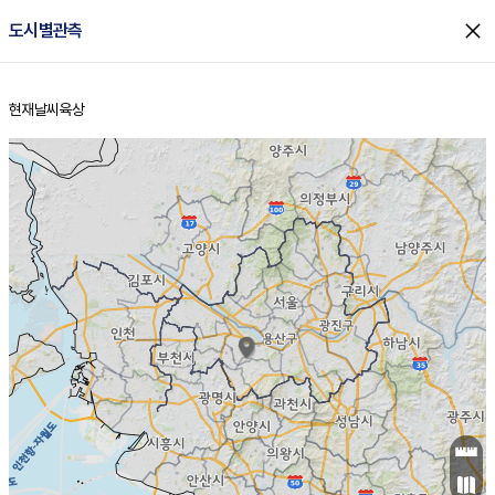
close
도시별관측
현재날씨
육상
홈