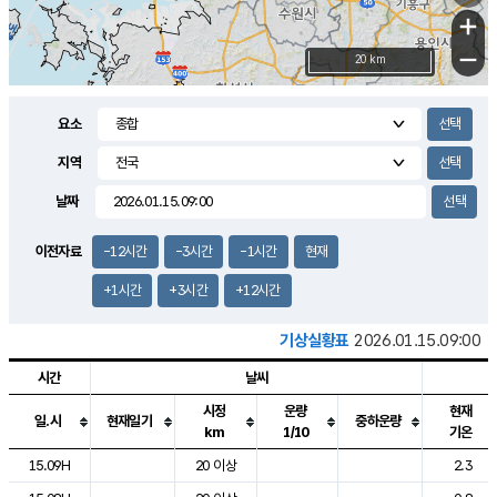
+
−
20 km
요소
지역
날짜
이전자료
-12시간
-3시간
-1시간
현재
+1시간
+3시간
+12시간
기상실황표
2026.01.15.09:00
시간
날씨
시정
운량
현재
일.시
현재일기
중하운량
km
1/10
기온
도시별 기상실황표로 지점, 날씨, 기온, 강수, 바람, 기압등을 안내한 표입
15.09H
20 이상
2.3