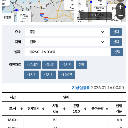
-
-
m/s
℃
-
-
-
mm
-
℃
mm
+
m/s
기흥구갈
-
-
m/s
mm
용인
-
수원
mm
−
31.6
℃
대부도
20 km
31.6
℃
영흥도
0.5
33.2
m/s
℃
0.9
m/s
-
mm
2.1
28.1
m/s
-
℃
mm
29.1
℃
-
오산
2.6
mm
m/s
2.8
m/s
-
mm
요소
-
mm
향남
29.6
℃
0.2
m/s
32.8
-
지역
℃
운평
mm
송탄
1.0
℃
m/s
-
s
mm
28.0
보
℃
날짜
33.5
℃
2.1
m/s
산
0.9
m/s
-
27.
mm
-
mm
0.2
℃
이전자료
-12시간
-3시간
-1시간
현재
-
m
/s
+1시간
+3시간
+12시간
기상실황표
2026.01.16.00:00
시간
날씨
시정
운량
현재
일.시
현재일기
중하운량
km
1/10
기온
도시별 기상실황표로 지점, 날씨, 기온, 강수, 바람, 기압등을 안내한 표입
16.00H
5.1
6.8