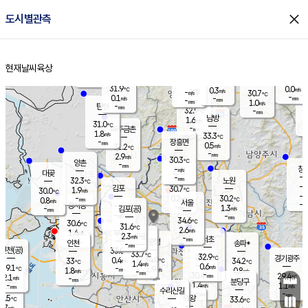
close
도시별관측
장남
판문점
30.7
℃
0.2
m/s
화현
29.4
동두천
℃
남면
-
현재날씨
육상
mm
파주
0.3
홈
m/s
포천
28.1
-
32.9
℃
mm
℃
30.9
℃
31.9
0.0
0.3
m/s
℃
m/s
-
양주
30.7
m/s
가
℃
-
0.1
-
mm
m/s
mm
-
mm
1.0
m/s
-
탄현
mm
32.9
-
2
℃
mm
남방
1.6
m/s
0
31.0
℃
-
파주금촌
mm
1.8
m/s
33.3
℃
-
장흥면
mm
0.5
m/s
31.2
℃
-
mm
2.9
m/s
30.3
℃
양촌
-
mm
창
-
m/s
은평
대곶
-
mm
32.3
노원
℃
-
김포
30.7
1.9
℃
30.0
m/s
℃
-
m/
-
0.2
30.2
m/s
mm
0.8
℃
m/s
서울
-
경서동
-
m
-
1.3
℃
mm
-
김포(공)
m/s
mm
-
-
m/s
mm
34.6
℃
30.6
-
℃
mm
31.6
℃
2.6
m/s
1.4
부천
m/s
2.3
구로
m/s
-
서초
mm
-
광명
mm
인천
송파*
-
mm
인천(공)
33.0
℃
33.7
℃
32.9
과천
경기광주
℃
34.0
0.4
33
34.2
m/s
℃
℃
℃
1.4
m/s
0.6
m/s
29.1
-
1.9
℃
mm
1.8
m/s
0.8
m/s
-
m/s
mm
-
30.4
29.4
mm
2.1
-
℃
℃
m/s
-
-
mm
무의도
mm
mm
분당구
1.4
-
1.1
m/s
m/s
mm
수리산길
-
-
mm
mm
8.5
의왕
33.6
℃
℃
0.7
m/s