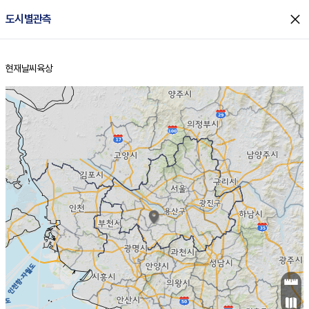
close
도시별관측
현재날씨
육상
홈