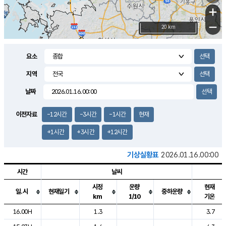
+
−
20 km
요소
지역
날짜
이전자료
-12시간
-3시간
-1시간
현재
+1시간
+3시간
+12시간
기상실황표
2026.01.16.00:00
시간
날씨
시정
운량
현재
일.시
현재일기
중하운량
km
1/10
기온
도시별 기상실황표로 지점, 날씨, 기온, 강수, 바람, 기압등을 안내한 표입
16.00H
1.3
3.7