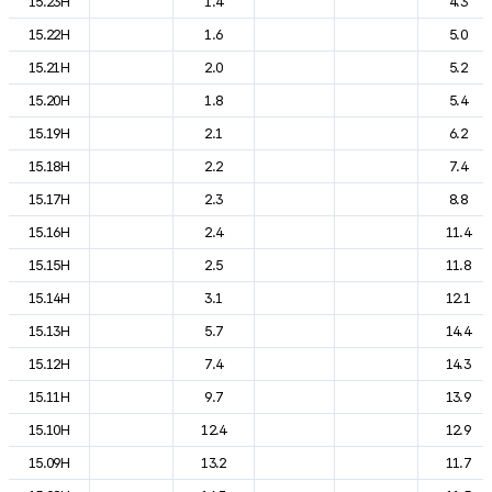
15.23H
1.4
4.3
15.22H
1.6
5.0
15.21H
2.0
5.2
15.20H
1.8
5.4
15.19H
2.1
6.2
15.18H
2.2
7.4
15.17H
2.3
8.8
15.16H
2.4
11.4
15.15H
2.5
11.8
15.14H
3.1
12.1
15.13H
5.7
14.4
15.12H
7.4
14.3
15.11H
9.7
13.9
15.10H
12.4
12.9
15.09H
13.2
11.7