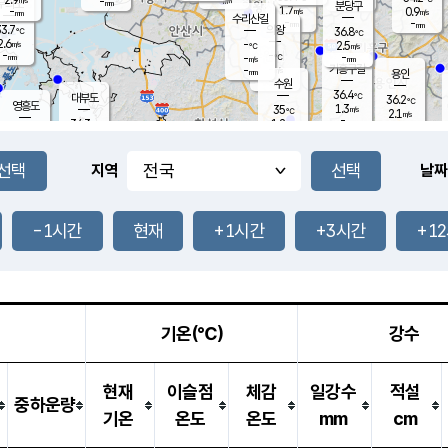
-
-
mm
무의도
mm
mm
분당구
1.7
-
0.9
m/s
m/s
mm
수리산길
-
-
mm
mm
3.7
의왕
36.8
℃
℃
2.6
-
m/s
2.5
m/s
℃
-
-
-
mm
-
℃
mm
m/s
기흥구갈
-
-
m/s
mm
용인
-
수원
mm
36.4
℃
대부도
36.2
℃
영흥도
1.3
35
m/s
℃
2.1
m/s
-
mm
1.2
34.3
m/s
-
℃
mm
32.9
℃
-
오산
2.4
mm
m/s
1.7
m/s
-
mm
-
mm
향남
35.4
℃
지역
날짜
1.5
m/s
34.7
-
℃
운평
mm
송탄
1.4
℃
m/s
-
s
mm
34.6
보
℃
37.0
-1시간
현재
+1시간
+3시간
+1
℃
2.0
m/s
산
1.0
m/s
-
32.
mm
-
mm
1.0
℃
-
m
/s
기온(℃)
강수
현재
이슬점
체감
일강수
적설
중하운량
기온
온도
온도
mm
cm