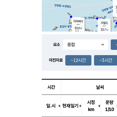
3
덕적북리
자월도
30.0
℃
33.7
℃
2.2
m/s
1.4
m/s
-
mm
-
mm
요소
풍도
32.1
덕적지도
0.6
m/
-
-12시간
-3시간
mm
이전자료
30.6
℃
대
0.7
m/s
-
mm
30.2
0.6
m
-
mm
시간
날씨
시정
운량
일.시
현재일기
km
1/10