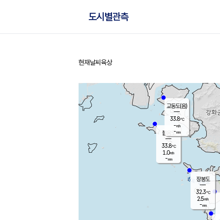
도시별관측
현재날씨
육상
홈
교동도(음)
33.8
℃
-
m/s
-
mm
볼음도
대연평
33.8
℃
1.0
m/s
32.6
℃
-
mm
1.9
m/s
-
mm
장봉도
32.3
℃
2.5
m/s
-
mm