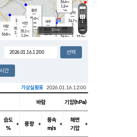
36.4
℃
강림
1.2
m/s
원주
-
흥천
mm
34.3
℃
문막
1.2
m/s
35.5
℃
35.6
-
℃
mm
+
2
설봉
m/s
34.7
℃
여주
-
m/s
이천
-
mm
1.0
m/s
-
마장
mm
신림
35.3
부론
-
귀래
−
℃
mm
35.3
20 km
℃
35.1
℃
2.1
m/s
0.7
36.8
m/s
℃
34.8
1.2
m/s
℃
-
34.6
33.6
mm
℃
-
℃
mm
1.4
m/s
-
1.8
mm
m/s
1.1
1.7
m/s
m/s
-
mm
-
백운
mm
-
-
mm
mm
백암
장호원
34.5
℃
1.4
m/s
34.7
℃
34.2
엄정
℃
-
mm
2.6
m/s
1.6
m/s
노은
-
mm
-
35.2
mm
℃
개
2시간
2.3
m/s
34.9
℃
-
mm
9
1.2
℃
m/s
-
m/s
mm
m
기상실황표
2026.01.16.12:00
바람
기압(hPa)
습도
풍속
해면
풍향
%
m/s
기압