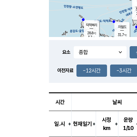
3
덕적북리
자월도
28.8
℃
31.7
℃
3.7
m/s
0.6
m/s
-
mm
-
mm
요소
풍도
28.4
덕적지도
2.9
m/
-
-12시간
-3시간
mm
이전자료
29.6
℃
대
1.5
m/s
-
mm
30.2
8.1
m
-
mm
시간
날씨
시정
운량
일.시
현재일기
km
1/10