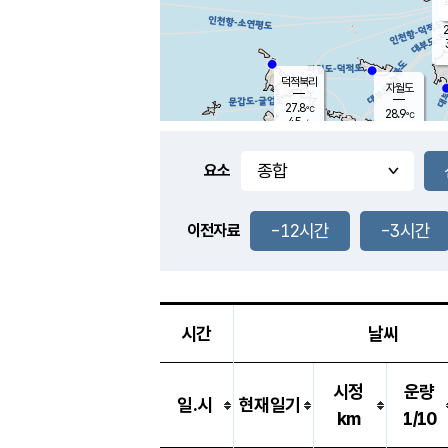
2
덕적북리
자월도
27.8
℃
28.9
℃
4.5
m/s
1.5
m/s
-
mm
-
mm
요소
풍도
29.1
덕적지도
3.7
m/
-
-12시간
-3시간
mm
이전자료
28.4
℃
대
3.7
m/s
-
mm
30.2
6.5
m
-
mm
시간
날씨
시정
운량
일.시
현재일기
km
1/10