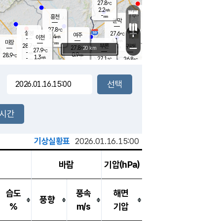
27.8
℃
강림
2.2
m/s
원주
-
흥천
mm
25.3
℃
문막
1.2
m/s
28
℃
27.8
-
℃
mm
+
3
설봉
m/s
27.6
℃
여주
1.4
m/s
이천
-
mm
4.1
m/s
-
마장
mm
신림
28.7
부론
-
귀래
−
℃
mm
27.8
20 km
℃
27.9
℃
-
m/s
0.9
28.9
m/s
℃
25.8
1.3
m/s
℃
-
27.1
26.8
mm
℃
-
℃
mm
2.3
m/s
-
2.1
mm
m/s
2.7
1.0
m/s
m/s
-
mm
-
백운
mm
-
-
mm
mm
백암
장호원
26.7
℃
1.9
m/s
27.5
℃
28.6
엄정
℃
-
mm
1.0
m/s
2.2
m/s
노은
-
mm
-
27.9
mm
℃
개
2시간
3.6
m/s
26.6
℃
-
mm
3.0
℃
m/s
-
/s
mm
m
기상실황표
2026.01.16.15:00
바람
기압(hPa)
습도
풍속
해면
풍향
%
m/s
기압