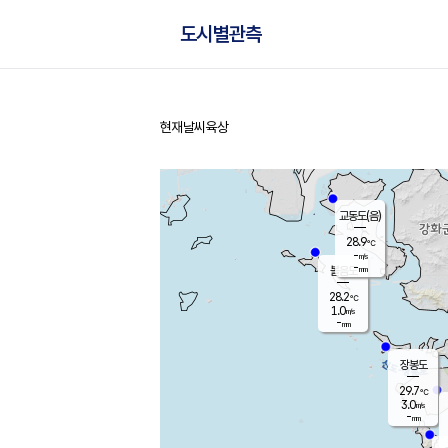
도시별관측
현재날씨
육상
홈
교동도(음)
28.9
℃
-
m/s
-
mm
볼음도
대연평
28.2
℃
1.0
m/s
30.7
℃
-
mm
1.8
m/s
-
mm
장봉도
29.7
℃
3.0
m/s
-
mm