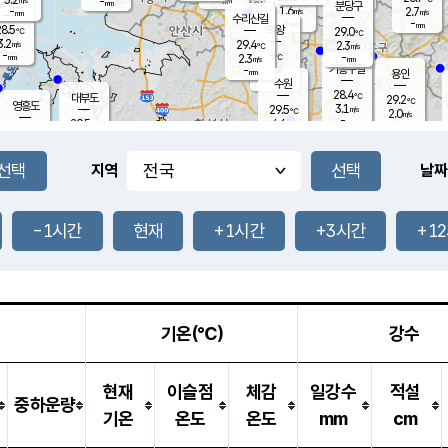
-
-
mm
무의도
mm
mm
분당구
1.6
-
2.7
m/s
m/s
mm
수리산길
-
-
mm
mm
8.5
의왕
29.0
℃
℃
3.2
29.4
m/s
2.3
m/s
℃
-
-
-
mm
2.3
℃
mm
m/s
기흥구갈
-
-
m/s
mm
용인
-
수원
mm
28.4
℃
대부도
29.2
℃
영흥도
3.1
29.5
m/s
℃
2.0
m/s
-
mm
4.6
29.5
m/s
-
℃
mm
30.3
℃
-
오산
4.2
mm
m/s
6.7
m/s
-
mm
-
mm
향남
28.4
℃
지역
날짜
2.3
m/s
30.1
-
℃
운평
mm
송탄
-
℃
m/s
-
s
mm
29.2
보
℃
29.5
-1시간
현재
+1시간
+3시간
+1
℃
3.8
m/s
산
0.8
m/s
-
-
mm
-
mm
-
m
℃
-
m
/s
기온(℃)
강수
현재
이슬점
체감
일강수
적설
중하운량
기온
온도
온도
mm
cm