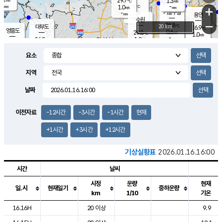
29.7
1.3
m/s
℃
-
-
-
mm
1.0
℃
mm
+
m/s
기흥구갈
-
-
m/s
mm
용인
-
수원
mm
−
28.8
℃
대부도
20 km
26.9
℃
영흥도
0.6
29.8
m/s
℃
1.0
m/s
-
mm
1.9
26.9
m/s
-
℃
mm
29.0
℃
-
오산
0.9
mm
m/s
2.3
m/s
-
mm
요소
-
mm
향남
27.8
℃
0.5
m/s
-
-
지역
℃
운평
mm
송탄
-
℃
m/s
-
s
mm
27.4
보
℃
날짜
30.3
℃
1.5
m/s
산
0.4
m/s
-
25.
mm
-
mm
0.1
℃
이전자료
-12시간
-3시간
-1시간
현재
-
m
/s
+1시간
+3시간
+12시간
기상실황표
2026.01.16.16:00
시간
날씨
시정
운량
현재
일.시
현재일기
중하운량
km
1/10
기온
도시별 기상실황표로 지점, 날씨, 기온, 강수, 바람, 기압등을 안내한 표입
16.16H
20 이상
9.9