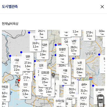
close
도시별관측
장남
판문점
26.4
℃
0.6
m/s
화현
27.0
동두천
℃
남면
-
현재날씨
육상
mm
파주
2.5
홈
m/s
포천
24.3
-
27.4
℃
mm
℃
27.5
℃
26.1
0.0
1.1
m/s
℃
m/s
-
양주
27.8
m/s
가
℃
-
3
-
mm
m/s
mm
-
mm
3.1
m/s
-
탄현
mm
27.1
-
2
℃
mm
남방
0.8
m/s
0
26.9
℃
-
파주금촌
mm
1.1
m/s
28.0
℃
-
장흥면
mm
0.7
m/s
27.6
℃
-
mm
2.6
m/s
28.5
℃
양촌
-
mm
창
-
m/s
은평
대곶
-
mm
27.4
노원
℃
-
김포
30.9
1.6
℃
27.5
m/s
℃
-
m/
-
2.5
26.8
m/s
mm
2.2
℃
m/s
서울
-
경서동
27.9
m
-
0.4
℃
mm
-
김포(공)
m/s
mm
0.3
-
m/s
mm
30.2
℃
27.9
-
℃
mm
28.2
℃
2.9
m/s
2.2
부천
m/s
2.5
구로
m/s
-
서초
mm
-
광명
mm
인천
송파*
-
mm
인천(공)
30.3
℃
31.2
℃
30.3
과천
경기광주
℃
31.7
0.5
29.9
31.0
m/s
℃
℃
℃
2.6
m/s
0.9
m/s
28.3
-
2.3
℃
mm
1.3
m/s
1.3
m/s
-
m/s
mm
-
26.9
27.6
mm
5.8
-
℃
℃
m/s
-
-
mm
무의도
mm
mm
분당구
0.4
-
1.7
m/s
m/s
mm
수리산길
-
-
mm
mm
7.8
의왕
29.8
℃
℃
2.2
m/s