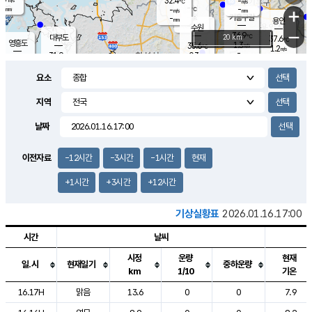
32.4
-
m/s
℃
-
-
-
mm
-
℃
mm
+
m/s
기흥구갈
-
-
m/s
mm
용인
-
수원
mm
−
36.9
℃
대부도
20 km
37.6
℃
영흥도
1.3
35.6
m/s
℃
1.2
m/s
-
mm
0.3
31.9
m/s
-
℃
mm
32.7
℃
-
오산
2.4
mm
m/s
4.0
m/s
-
mm
요소
-
mm
향남
33.3
℃
0.8
m/s
35.9
-
지역
℃
운평
mm
송탄
1.6
℃
m/s
-
s
mm
35.0
보
℃
날짜
37.6
℃
1.5
m/s
산
0.8
m/s
-
33.
mm
-
mm
1.0
℃
이전자료
-12시간
-3시간
-1시간
현재
-
m
/s
+1시간
+3시간
+12시간
기상실황표
2026.01.16.17:00
시간
날씨
시정
운량
현재
일.시
현재일기
중하운량
km
1/10
기온
도시별 기상실황표로 지점, 날씨, 기온, 강수, 바람, 기압등을 안내한 표입
16.17H
맑음
13.6
0
0
7.9