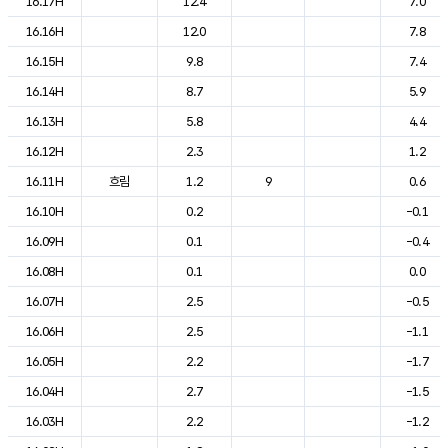
16.17H
12.4
7.0
16.16H
12.0
7.8
16.15H
9.8
7.4
16.14H
8.7
5.9
16.13H
5.8
4.4
16.12H
2.3
1.2
16.11H
흐림
1.2
9
0.6
16.10H
0.2
-0.1
16.09H
0.1
-0.4
16.08H
0.1
0.0
16.07H
2.5
-0.5
16.06H
2.5
-1.1
16.05H
2.2
-1.7
16.04H
2.7
-1.5
16.03H
2.2
-1.2