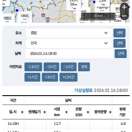
29.5
1.3
m/s
℃
-
-
-
mm
0.5
℃
mm
+
m/s
기흥구갈
-
-
m/s
mm
용인
-
수원
mm
−
28.7
℃
대부도
20 km
27.6
℃
영흥도
1.4
29.6
m/s
℃
0.4
m/s
-
mm
2.1
26.7
m/s
-
℃
mm
29.0
℃
-
오산
0.8
mm
m/s
3.4
m/s
-
mm
요소
-
mm
향남
28.5
℃
1.4
m/s
-
-
지역
℃
운평
mm
송탄
-
℃
m/s
-
s
mm
27.8
보
℃
날짜
29.2
℃
1.4
m/s
산
1.3
m/s
-
25.
mm
-
mm
0.1
℃
이전자료
-12시간
-3시간
-1시간
현재
-
m
/s
+1시간
+3시간
+12시간
기상실황표
2026.01.16.18:00
시간
날씨
시정
운량
현재
일.시
현재일기
중하운량
km
1/10
기온
도시별 기상실황표로 지점, 날씨, 기온, 강수, 바람, 기압등을 안내한 표입
16.18H
12.7
4.8