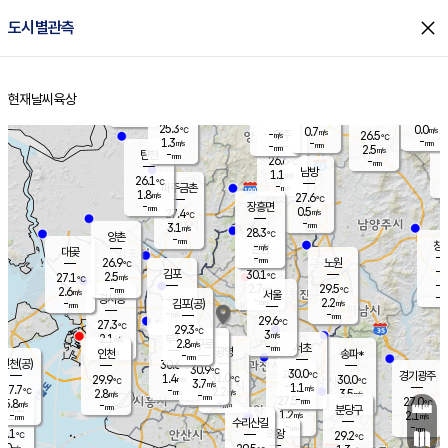
close
도시별관측
장남
판문점
26.2
℃
0.8
m/s
화현
26.6
동두천
℃
남면
-
현재날씨
육상
mm
파주
3.0
홈
m/s
포천
23.9
-
26.7
℃
mm
℃
26.6
℃
25.3
0.0
0.7
m/s
℃
m/s
-
양주
26.5
m/s
가
℃
-
1.3
-
mm
m/s
mm
-
mm
2.5
m/s
-
탄현
mm
26.6
-
2
℃
mm
남방
1.1
m/s
0
26.1
℃
-
파주금촌
mm
1.8
m/s
27.6
℃
-
장흥면
mm
0.5
m/s
27.4
℃
-
mm
3.1
m/s
28.3
℃
양촌
-
mm
창
-
m/s
은평
대곶
-
mm
26.9
노원
℃
-
김포
30.1
2.5
℃
27.1
m/s
℃
-
m/
-
2.7
29.5
m/s
mm
2.6
℃
m/s
서울
-
경서동
-
m
-
2.2
℃
mm
-
김포(공)
m/s
mm
-
-
m/s
mm
29.6
℃
27.3
-
℃
mm
29.3
℃
3
m/s
2.1
부천
m/s
2.8
구로
m/s
-
서초
mm
-
광명
mm
인천
송파*
-
mm
인천(공)
30.6
℃
30.9
℃
30.0
과천
경기광주
℃
31.0
1.4
29.9
30.0
m/s
℃
℃
℃
3.7
m/s
1.1
m/s
27.7
-
2.2
℃
mm
2.8
m/s
3.5
m/s
-
m/s
mm
-
27.5
27.0
mm
5.8
-
℃
℃
m/s
-
-
mm
무의도
mm
mm
분당구
1.2
-
2.1
m/s
m/s
mm
수리산길
-
-
mm
mm
7.1
의왕
29.2
℃
℃
1.0
m/s