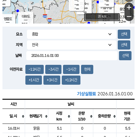
-
-
m/s
℃
-
31.4
-
mm
-
℃
mm
+
m/s
기흥구갈
0.6
-
m/s
mm
용인
-
mm
−
32.1
℃
대부도
20 km
32.3
℃
영흥도
2.1
m/s
2.2
m/s
-
mm
30.5
-
℃
mm
29.9
℃
오산
3.7
m/s
2.1
m/s
-
mm
요소
-
mm
향남
30.9
℃
2.5
m/s
31.4
-
지역
℃
운평
mm
송탄
3.1
℃
m/s
-
s
mm
30.4
보
℃
날짜
31.7
℃
2.9
m/s
산
2.2
m/s
-
29.
mm
-
mm
1.5
℃
이전자료
-12시간
-3시간
-1시간
현재
-
m
/s
+1시간
+3시간
+12시간
기상실황표
2026.01.16.01:00
시간
날씨
시정
운량
현재
일.시
현재일기
중하운량
km
1/10
기온
도시별 기상실황표로 지점, 날씨, 기온, 강수, 바람, 기압등을 안내한 표입
16.01H
맑음
5.1
0
0
5.5