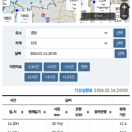
29.0
1.1
m/s
℃
2.0
-
-
mm
-
℃
mm
+
m/s
기흥구갈
-
-
m/s
mm
용인
-
수원
mm
−
27.2
℃
대부도
20 km
27.1
℃
영흥도
2.5
28.6
m/s
℃
2.1
m/s
-
mm
3.6
24.0
m/s
-
℃
mm
27.4
℃
-
오산
0.6
mm
m/s
4.5
m/s
14.5
mm
요소
11.5
mm
향남
27.3
℃
2.0
m/s
27.9
-
지역
℃
운평
mm
송탄
1.1
℃
m/s
-
s
mm
25.3
보
℃
날짜
26.8
m
℃
1.5
m/s
산
1.2
m/s
27.0
23.
mm
-
mm
0.3
℃
이전자료
-12시간
-3시간
-1시간
현재
1.0
/s
+1시간
+3시간
+12시간
기상실황표
2026.01.16.20:00
시간
날씨
시정
운량
현재
일.시
현재일기
중하운량
km
1/10
기온
도시별 기상실황표로 지점, 날씨, 기온, 강수, 바람, 기압등을 안내한 표입
16.20H
20 이상
11.4