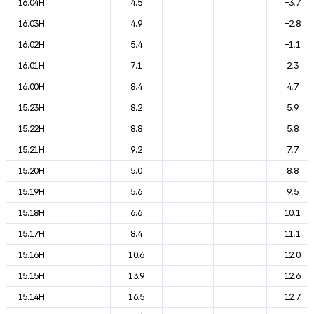
16.04H
4.5
-3.7
16.03H
4.9
-2.8
16.02H
5.4
-1.1
16.01H
7.1
2.3
16.00H
8.4
4.7
15.23H
8.2
5.9
15.22H
8.8
5.8
15.21H
9.2
7.7
15.20H
5.0
8.8
15.19H
5.6
9.5
15.18H
6.6
10.1
15.17H
8.4
11.1
15.16H
10.6
12.0
15.15H
13.9
12.6
15.14H
16.5
12.7