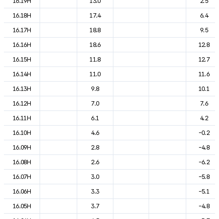
16.19H
13.0
2.5
16.18H
17.4
6.4
16.17H
18.8
9.5
16.16H
18.6
12.8
16.15H
11.8
12.7
16.14H
11.0
11.6
16.13H
9.8
10.1
16.12H
7.0
7.6
16.11H
6.1
4.2
16.10H
4.6
-0.2
16.09H
2.8
-4.8
16.08H
2.6
-6.2
16.07H
3.0
-5.8
16.06H
3.3
-5.1
16.05H
3.7
-4.8