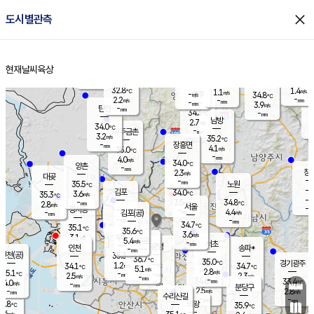
close
도시별관측
장남
판문점
32.4
℃
3.1
m/s
화현
33.0
동두천
℃
남면
-
현재날씨
육상
mm
파주
3.9
홈
m/s
포천
34.6
-
33.9
℃
mm
℃
32.5
℃
32.8
1.4
1.1
m/s
℃
m/s
-
양주
34.8
m/s
가
℃
-
2.2
-
mm
m/s
mm
-
mm
3.9
m/s
-
탄현
mm
34.3
-
3
℃
mm
남방
2.7
m/s
2
34.0
℃
-
파주금촌
mm
3.2
m/s
35.2
℃
-
장흥면
mm
4.1
m/s
35.0
℃
-
mm
4.0
m/s
34.0
℃
양촌
-
mm
창
2.3
m/s
은평
대곶
-
mm
35.5
노원
℃
-
김포
34.0
3.6
℃
35.3
m/s
℃
-
m/
-
3.5
34.8
m/s
mm
2.8
℃
m/s
서울
-
경서동
-
m
-
4.4
℃
mm
-
김포(공)
m/s
mm
-
-
m/s
mm
34.7
℃
35.1
-
℃
mm
35.6
℃
3.6
m/s
3.1
부천
m/s
5.4
구로
m/s
-
서초
mm
-
광명
mm
인천
송파*
-
mm
인천(공)
35.3
℃
36.7
℃
35.0
과천
경기광주
℃
-
1.2
34.1
34.7
m/s
℃
℃
℃
5.1
m/s
2.8
m/s
35.1
-
-
℃
mm
2.5
m/s
2.3
m/s
-
m/s
mm
-
34.6
33.4
mm
4.0
-
℃
℃
m/s
-
-
mm
무의도
mm
mm
분당구
2.5
-
2.8
m/s
m/s
mm
수리산길
-
-
mm
mm
2.8
의왕
35.9
℃
℃
1.6
m/s