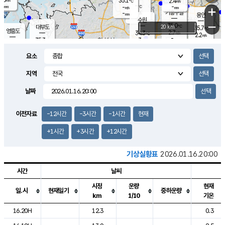
35.1
2.4
m/s
℃
-
-
-
mm
-
℃
mm
+
m/s
기흥구갈
-
-
m/s
mm
용인
-
수원
mm
−
35.0
℃
대부도
20 km
35.7
℃
영흥도
2.7
34.3
m/s
℃
2.2
m/s
-
mm
3
35.3
m/s
-
℃
mm
34.0
℃
-
오산
3.6
mm
m/s
1.3
m/s
-
mm
요소
-
mm
향남
34.7
℃
2.9
m/s
35.6
-
지역
℃
운평
mm
송탄
2.0
℃
m/s
-
s
mm
34.2
보
℃
날짜
35.5
℃
2.7
m/s
산
1.7
m/s
-
33.
mm
-
mm
1.2
℃
이전자료
-12시간
-3시간
-1시간
현재
-
m
/s
+1시간
+3시간
+12시간
기상실황표
2026.01.16.20:00
시간
날씨
시정
운량
현재
일.시
현재일기
중하운량
km
1/10
기온
도시별 기상실황표로 지점, 날씨, 기온, 강수, 바람, 기압등을 안내한 표입
16.20H
12.3
0.3