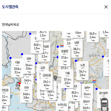
close
도시별관측
장남
판문점
36.2
℃
1.8
m/s
화현
38.3
동두천
℃
남면
-
현재날씨
육상
mm
파주
1.3
홈
m/s
포천
37.7
-
34.6
℃
mm
℃
36.5
℃
35.7
1.3
0.6
m/s
℃
m/s
-
양주
36.3
m/s
가
℃
-
1.3
-
mm
m/s
mm
-
mm
2.4
m/s
-
탄현
mm
37.0
-
3
℃
mm
남방
2.5
m/s
1
36.5
℃
-
파주금촌
mm
1.5
m/s
38.2
℃
-
장흥면
mm
1.5
m/s
36.7
℃
-
mm
2.2
m/s
37.8
℃
양촌
-
mm
창
-
m/s
은평
대곶
-
mm
36.4
노원
℃
-
김포
37.3
3.0
℃
33.8
m/s
℃
-
m/
-
2.0
36.7
m/s
mm
3.1
℃
m/s
서울
-
경서동
35.8
m
-
2.5
℃
mm
-
김포(공)
m/s
mm
2.0
-
m/s
mm
37.4
℃
34.5
-
℃
mm
36.1
℃
2.5
m/s
3.4
부천
m/s
4.0
구로
m/s
-
서초
mm
-
광명
mm
인천
송파*
-
mm
인천(공)
36.3
℃
36.5
℃
35.5
과천
경기광주
℃
37.7
1.4
34.8
36.4
m/s
℃
℃
℃
1.5
m/s
1.9
m/s
33.1
-
1.4
℃
mm
2.8
m/s
2.4
m/s
-
m/s
mm
-
35.8
34.5
mm
4.5
-
℃
℃
m/s
-
-
mm
무의도
mm
mm
분당구
1.9
-
1.4
m/s
m/s
mm
수리산길
-
-
mm
mm
1.8
의왕
36.9
℃
℃
3.1
m/s