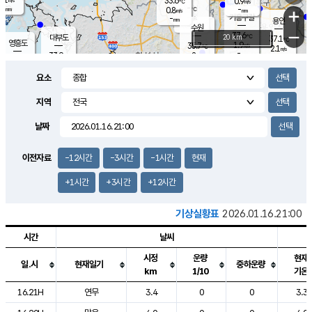
33.6
0.9
m/s
℃
-
-
-
mm
0.8
℃
mm
+
m/s
기흥구갈
-
-
m/s
mm
용인
-
수원
mm
−
37.6
℃
대부도
20 km
37.1
℃
영흥도
1.9
35.7
m/s
℃
2.1
m/s
-
mm
2
33.9
m/s
-
℃
mm
33.7
℃
-
오산
2.9
mm
m/s
3.1
m/s
-
mm
요소
-
mm
향남
35.6
℃
1.3
m/s
36.1
-
지역
℃
운평
mm
송탄
1.0
℃
m/s
-
s
mm
35.3
보
℃
날짜
36.2
℃
1.6
m/s
산
1.8
m/s
-
34.
mm
-
mm
1.0
℃
이전자료
-12시간
-3시간
-1시간
현재
-
m
/s
+1시간
+3시간
+12시간
기상실황표
2026.01.16.21:00
시간
날씨
시정
운량
현재
일.시
현재일기
중하운량
km
1/10
기온
도시별 기상실황표로 지점, 날씨, 기온, 강수, 바람, 기압등을 안내한 표입
16.21H
연무
3.4
0
0
3.3