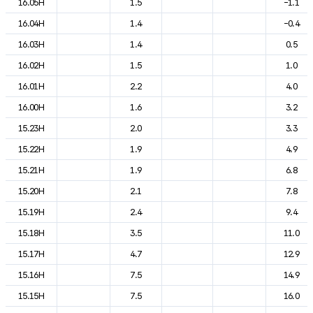
16.05H
1.5
-1.1
16.04H
1.4
-0.4
16.03H
1.4
0.5
16.02H
1.5
1.0
16.01H
2.2
4.0
16.00H
1.6
3.2
15.23H
2.0
3.3
15.22H
1.9
4.9
15.21H
1.9
6.8
15.20H
2.1
7.8
15.19H
2.4
9.4
15.18H
3.5
11.0
15.17H
4.7
12.9
15.16H
7.5
14.9
15.15H
7.5
16.0