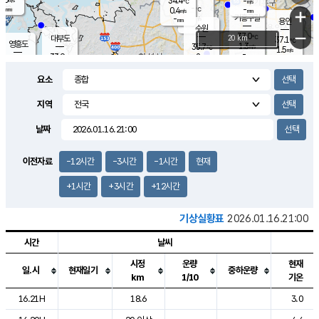
34.4
-
m/s
℃
-
-
-
mm
0.4
℃
mm
+
m/s
기흥구갈
-
-
m/s
mm
용인
-
수원
mm
−
37.0
℃
대부도
20 km
37.1
℃
영흥도
1.3
35.7
m/s
℃
1.5
m/s
-
mm
2
33.9
m/s
-
℃
mm
33.5
℃
-
오산
3.3
mm
m/s
3.6
m/s
-
mm
요소
-
mm
향남
35.5
℃
1.2
m/s
35.6
-
지역
℃
운평
mm
송탄
1.7
℃
m/s
-
s
mm
34.9
보
℃
날짜
36.0
℃
2.1
m/s
산
1.9
m/s
-
33.
mm
-
mm
0.9
℃
이전자료
-12시간
-3시간
-1시간
현재
-
m
/s
+1시간
+3시간
+12시간
기상실황표
2026.01.16.21:00
시간
날씨
시정
운량
현재
일.시
현재일기
중하운량
km
1/10
기온
도시별 기상실황표로 지점, 날씨, 기온, 강수, 바람, 기압등을 안내한 표입
16.21H
18.6
3.0