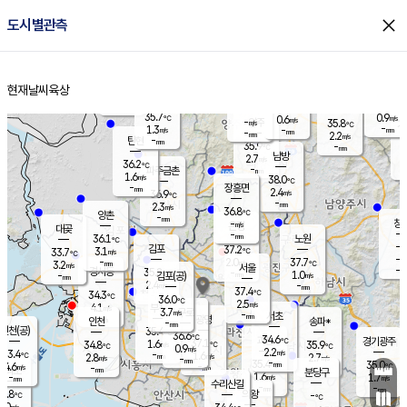
close
도시별관측
장남
판문점
36.1
℃
1.7
m/s
화현
37.7
동두천
℃
남면
-
현재날씨
육상
mm
파주
1.1
홈
m/s
포천
37.6
-
34.6
℃
mm
℃
36.4
℃
35.7
0.9
0.6
m/s
℃
m/s
-
양주
35.8
m/s
가
℃
-
1.3
-
mm
m/s
mm
-
mm
2.2
m/s
-
탄현
mm
35.9
-
3
℃
mm
남방
2.7
m/s
1
36.2
℃
-
파주금촌
mm
1.6
m/s
38.0
℃
-
장흥면
mm
2.4
m/s
36.9
℃
-
mm
2.3
m/s
36.8
℃
양촌
-
mm
창
-
m/s
은평
대곶
-
mm
36.1
노원
℃
-
김포
37.2
3.1
℃
33.7
m/s
℃
-
m/
-
2.0
37.7
m/s
mm
3.2
℃
m/s
서울
-
경서동
35.8
m
-
1.0
℃
mm
-
김포(공)
m/s
mm
2.4
-
m/s
mm
37.4
℃
34.3
-
℃
mm
36.0
℃
2.5
m/s
4.1
부천
m/s
3.7
구로
m/s
-
서초
mm
-
광명
mm
인천
송파*
-
mm
인천(공)
35.4
℃
36.6
℃
34.6
과천
경기광주
℃
37.1
1.6
34.8
35.9
m/s
℃
℃
℃
0.9
m/s
2.2
m/s
33.4
-
1.6
℃
mm
2.8
m/s
2.7
m/s
-
m/s
mm
-
35.4
35.0
mm
4.6
-
℃
℃
m/s
-
-
mm
무의도
mm
mm
분당구
1.6
-
1.7
m/s
m/s
mm
수리산길
-
-
mm
mm
1.8
의왕
-
℃
℃
3.0
m/s