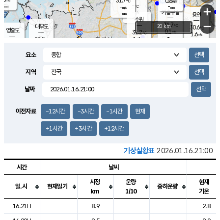
31.7
0.8
m/s
℃
-
-
-
mm
-
℃
mm
+
m/s
기흥구갈
-
-
m/s
mm
용인
-
수원
mm
−
31.7
℃
대부도
20 km
30.6
℃
영흥도
0.1
31.2
m/s
℃
1.6
m/s
-
mm
1.7
28.0
m/s
-
℃
mm
29.4
℃
-
오산
2.1
mm
m/s
2.5
m/s
-
mm
요소
-
mm
향남
28.8
℃
0.1
m/s
32.4
-
지역
℃
운평
mm
송탄
0.9
℃
m/s
-
s
mm
27.9
보
℃
날짜
33.3
℃
1.8
m/s
산
1.0
m/s
-
27.
mm
-
mm
0.0
℃
이전자료
-12시간
-3시간
-1시간
현재
-
m
/s
+1시간
+3시간
+12시간
기상실황표
2026.01.16.21:00
시간
날씨
시정
운량
현재
일.시
현재일기
중하운량
km
1/10
기온
도시별 기상실황표로 지점, 날씨, 기온, 강수, 바람, 기압등을 안내한 표입
16.21H
8.9
-2.8