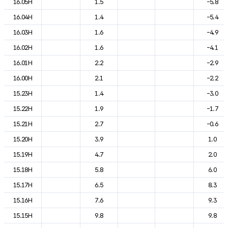
16.05H
1.5
-5.8
16.04H
1.4
-5.4
16.03H
1.6
-4.9
16.02H
1.6
-4.1
16.01H
2.2
-2.9
16.00H
2.1
-2.2
15.23H
1.4
-3.0
15.22H
1.9
-1.7
15.21H
2.7
-0.6
15.20H
3.9
1.0
15.19H
4.7
2.0
15.18H
5.8
6.0
15.17H
6.5
8.3
15.16H
7.6
9.3
15.15H
9.8
9.8