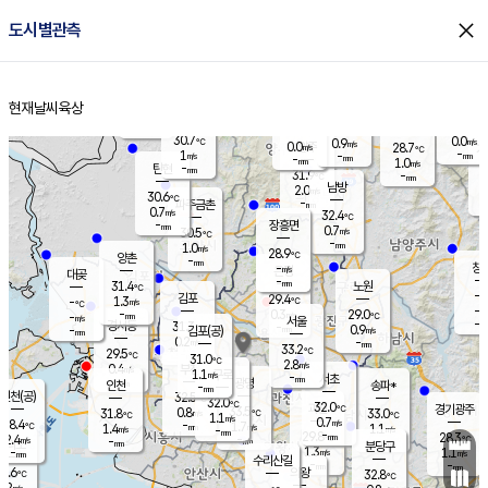
close
도시별관측
장남
판문점
29.7
℃
0.3
m/s
화현
28.5
동두천
℃
남면
-
현재날씨
육상
mm
파주
0.0
홈
m/s
포천
27.2
-
31.7
℃
mm
℃
30.0
℃
30.7
0.0
0.9
m/s
℃
m/s
0.0
양주
28.7
m/s
가
℃
-
1
-
mm
m/s
mm
-
mm
1.0
m/s
-
탄현
mm
31.9
-
2
℃
mm
남방
2.0
m/s
0
30.6
℃
-
파주금촌
mm
0.7
m/s
32.4
℃
-
장흥면
mm
0.7
m/s
30.5
℃
-
mm
1.0
m/s
28.9
℃
양촌
-
mm
창
-
m/s
은평
대곶
-
mm
31.4
노원
℃
-
김포
29.4
1.3
℃
-
m/s
℃
-
m/
-
0.3
29.0
m/s
mm
-
℃
m/s
서울
-
경서동
31.3
m
-
0.9
℃
mm
-
김포(공)
m/s
mm
0.2
-
m/s
mm
33.2
℃
29.5
-
℃
mm
31.0
℃
2.8
m/s
0.4
부천
m/s
1.1
구로
m/s
-
서초
mm
-
광명
mm
인천
송파*
-
mm
인천(공)
32.5
℃
32.0
℃
32.0
과천
경기광주
℃
33.5
0.8
31.8
33.0
m/s
℃
℃
℃
1.1
m/s
0.7
m/s
28.4
-
1.7
℃
mm
1.4
m/s
1.1
m/s
-
m/s
mm
-
29.8
28.3
mm
2.4
-
℃
℃
m/s
-
-
mm
무의도
mm
mm
분당구
1.3
-
1.1
m/s
m/s
mm
수리산길
-
-
mm
mm
7.6
의왕
32.8
℃
℃
0.2
m/s