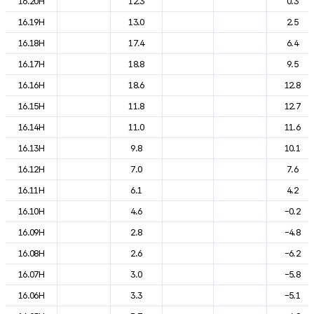
16.20H
12.3
0.3
16.19H
13.0
2.5
16.18H
17.4
6.4
16.17H
18.8
9.5
16.16H
18.6
12.8
16.15H
11.8
12.7
16.14H
11.0
11.6
16.13H
9.8
10.1
16.12H
7.0
7.6
16.11H
6.1
4.2
16.10H
4.6
-0.2
16.09H
2.8
-4.8
16.08H
2.6
-6.2
16.07H
3.0
-5.8
16.06H
3.3
-5.1