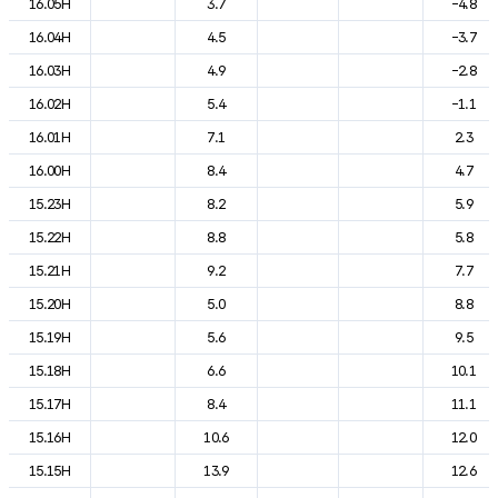
16.05H
3.7
-4.8
16.04H
4.5
-3.7
16.03H
4.9
-2.8
16.02H
5.4
-1.1
16.01H
7.1
2.3
16.00H
8.4
4.7
15.23H
8.2
5.9
15.22H
8.8
5.8
15.21H
9.2
7.7
15.20H
5.0
8.8
15.19H
5.6
9.5
15.18H
6.6
10.1
15.17H
8.4
11.1
15.16H
10.6
12.0
15.15H
13.9
12.6