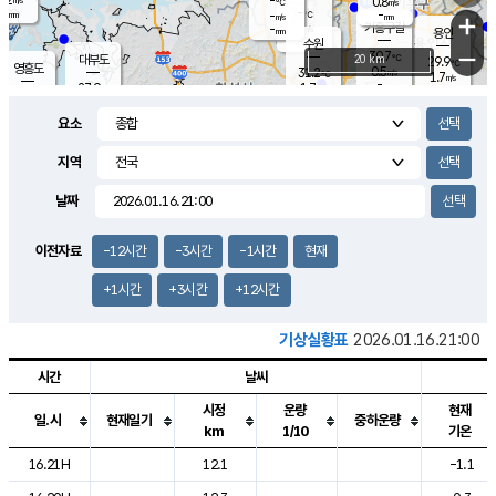
-
0.8
m/s
℃
-
-
-
mm
-
℃
mm
+
m/s
기흥구갈
-
-
m/s
mm
용인
-
수원
mm
−
30.7
℃
대부도
20 km
29.9
℃
영흥도
0.5
31.2
m/s
℃
1.7
m/s
-
mm
1.7
27.9
m/s
-
℃
mm
29.0
℃
-
오산
1.3
mm
m/s
0.2
m/s
-
mm
요소
-
mm
향남
30.4
℃
1.1
m/s
32.0
-
지역
℃
운평
mm
송탄
0.4
℃
m/s
-
s
mm
27.7
보
℃
날짜
32.7
℃
1.1
m/s
산
1.1
m/s
-
26.
mm
-
mm
0.2
℃
이전자료
-12시간
-3시간
-1시간
현재
-
m
/s
+1시간
+3시간
+12시간
기상실황표
2026.01.16.21:00
시간
날씨
시정
운량
현재
일.시
현재일기
중하운량
km
1/10
기온
도시별 기상실황표로 지점, 날씨, 기온, 강수, 바람, 기압등을 안내한 표입
16.21H
12.1
-1.1