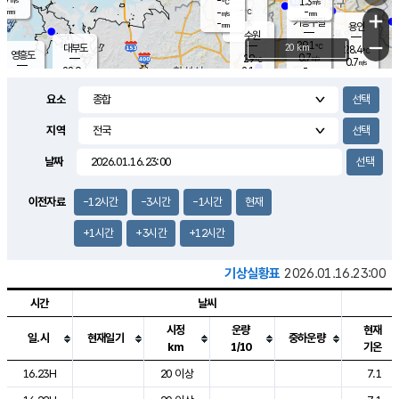
-
1.3
m/s
℃
-
-
-
mm
-
℃
mm
+
m/s
기흥구갈
-
-
m/s
mm
용인
-
수원
mm
−
29.1
℃
대부도
20 km
28.4
℃
영흥도
0.7
29
m/s
℃
0.7
m/s
-
mm
2.1
28.9
m/s
-
℃
mm
29.2
℃
-
오산
1.2
mm
m/s
2.3
m/s
-
mm
요소
-
mm
향남
28.0
℃
0.0
m/s
29.8
-
지역
℃
운평
mm
송탄
-
℃
m/s
-
s
mm
28.4
보
℃
날짜
29.0
℃
2.1
m/s
산
0.0
m/s
-
24.
mm
-
mm
-
m
℃
이전자료
-12시간
-3시간
-1시간
현재
-
m
/s
+1시간
+3시간
+12시간
기상실황표
2026.01.16.23:00
시간
날씨
시정
운량
현재
일.시
현재일기
중하운량
km
1/10
기온
도시별 기상실황표로 지점, 날씨, 기온, 강수, 바람, 기압등을 안내한 표입
16.23H
20 이상
7.1