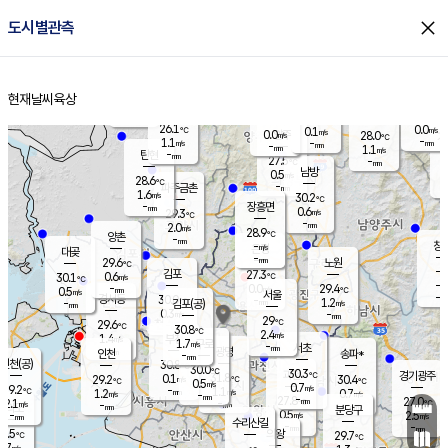
close
도시별관측
장남
판문점
26.8
℃
1.5
m/s
화현
27.3
동두천
℃
남면
-
현재날씨
육상
mm
파주
1.2
홈
m/s
포천
24.6
-
27.2
℃
mm
℃
29.7
℃
26.1
0.0
0.1
m/s
℃
m/s
0.0
양주
28.0
m/s
가
℃
-
1.1
-
mm
m/s
mm
-
mm
1.1
m/s
-
탄현
mm
27.5
-
2
℃
mm
남방
0.5
m/s
0
28.6
℃
-
파주금촌
mm
1.6
m/s
30.2
℃
-
장흥면
mm
0.6
m/s
29.3
℃
-
mm
2.0
m/s
28.9
℃
양촌
-
mm
창
-
m/s
은평
대곶
-
mm
29.6
노원
℃
-
김포
27.3
0.6
℃
30.1
m/s
℃
-
m/
-
0.0
29.4
m/s
mm
0.5
℃
m/s
서울
-
경서동
30.0
m
-
1.2
℃
mm
-
김포(공)
m/s
mm
0.3
-
m/s
mm
29
℃
29.6
-
℃
mm
30.8
℃
2.4
m/s
1.4
부천
m/s
1.7
구로
m/s
-
서초
mm
-
광명
mm
인천
송파*
-
mm
인천(공)
30.8
℃
30.0
℃
30.3
과천
경기광주
℃
31.8
0.1
29.2
30.4
m/s
℃
℃
℃
0.5
m/s
0.7
m/s
29.2
-
1.1
℃
mm
1.2
m/s
0.7
m/s
-
m/s
mm
-
27.8
27.0
mm
2.1
-
℃
℃
m/s
-
-
mm
무의도
mm
mm
분당구
0.5
-
2.5
m/s
m/s
mm
수리산길
-
-
mm
mm
9.5
의왕
29.7
℃
℃
0.7
m/s