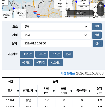
-
2.0
m/s
℃
-
-
-
mm
-
℃
mm
+
m/s
기흥구갈
-
-
m/s
mm
용인
-
수원
mm
−
35.8
℃
대부도
20 km
36.3
℃
영흥도
2.7
35
m/s
℃
2.7
m/s
-
mm
2.9
36.9
m/s
-
℃
mm
33.8
℃
-
오산
2.6
mm
m/s
1.8
m/s
-
mm
요소
-
mm
향남
35.8
℃
2.8
m/s
36.2
-
지역
℃
운평
mm
송탄
1.6
℃
m/s
-
s
mm
34.8
보
℃
날짜
37.5
℃
3.5
m/s
산
1.4
m/s
-
33.
mm
-
mm
2.1
℃
이전자료
-12시간
-3시간
-1시간
현재
-
m
/s
+1시간
+3시간
+12시간
기상실황표
2026.01.16.02:00
시간
날씨
시정
운량
현재
일.시
현재일기
중하운량
km
1/10
기온
도시별 기상실황표로 지점, 날씨, 기온, 강수, 바람, 기압등을 안내한 표입
16.02H
맑음
6.7
0
0
1.9