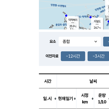
2
덕적북리
자월도
25.9
℃
26.7
℃
3.2
m/s
1.6
m/s
-
mm
3.5
mm
요소
풍도
26.6
덕적지도
3.6
m/
0.5
-12시간
-3시간
m
이전자료
25.7
℃
대
3.6
m/s
-
mm
26.7
7.9
m
-
mm
시간
날씨
시정
운량
일.시
현재일기
km
1/10