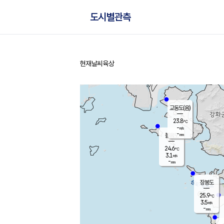
도시별관측
현재날씨
육상
홈
교동도(음)
23.8
℃
-
m/s
-
mm
볼음도
대연평
24.6
℃
3.1
m/s
26.4
℃
-
mm
2.3
m/s
-
mm
장봉도
25.9
℃
3.5
m/s
-
mm