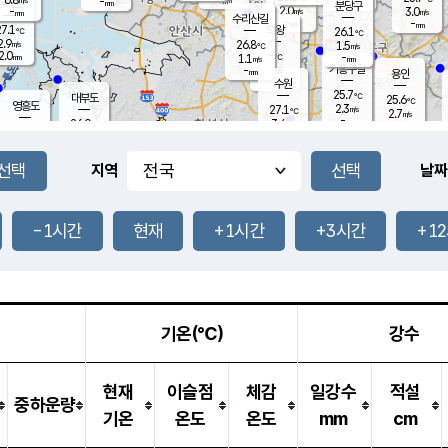
-
-
mm
무의도
mm
mm
분당구
2.0
-
3.0
m/s
m/s
mm
수리산길
-
-
mm
mm
7.1
의왕
26.1
℃
℃
2.9
26.8
m/s
1.5
m/s
℃
2.0
-
-
mm
1.1
℃
mm
m/s
기흥구갈
-
-
m/s
mm
용인
-
수원
mm
25.7
℃
대부도
25.6
℃
영흥도
2.3
27.1
m/s
℃
2.7
m/s
-
mm
3.4
26.0
m/s
-
℃
mm
27.6
℃
-
오산
4.5
mm
m/s
7.6
m/s
14.5
mm
11.5
mm
향남
25.9
℃
지역
날짜
2.4
m/s
-
-
℃
운평
mm
송탄
-
℃
m/s
-
s
mm
25.2
보
℃
25.7
-1시간
현재
+1시간
+3시간
+1
m
℃
2.1
m/s
산
0.7
m/s
27.0
22.
mm
-
mm
0.6
℃
1.0
/s
기온(℃)
강수
현재
이슬점
체감
일강수
적설
중하운량
기온
온도
온도
mm
cm