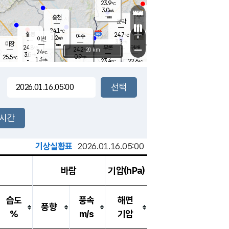
23.9
℃
강림
3.0
m/s
원주
-
흥천
mm
21.1
℃
문막
0.1
m/s
24.9
℃
24.1
-
℃
mm
+
3.1
설봉
m/s
24.7
℃
여주
1.2
m/s
이천
-
mm
3.8
m/s
-
마장
mm
신림
24.8
부론
-
귀래
−
℃
mm
24.2
20 km
℃
24
℃
3.5
m/s
0.9
25.5
m/s
℃
23.0
1.3
m/s
℃
-
23.4
22.6
mm
℃
-
℃
mm
3.0
m/s
-
1.6
mm
m/s
2.8
1.0
m/s
m/s
-
mm
-
백운
mm
7.5
-
mm
mm
백암
장호원
23.9
℃
1.0
m/s
22.8
℃
24.0
엄정
℃
0.5
mm
1.8
m/s
2.3
m/s
노은
9.0
mm
1.5
25.4
mm
℃
개
2시간
3.6
m/s
24.5
℃
15.5
mm
5
3.1
℃
m/s
13.5
m/s
mm
mm
기상실황표
2026.01.16.05:00
바람
기압(hPa)
습도
풍속
해면
풍향
%
m/s
기압