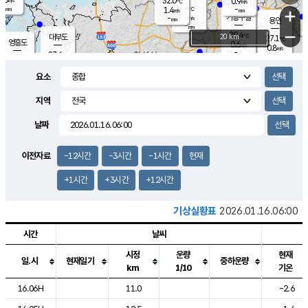
32.0
0.9
m/s
℃
-
-
-
mm
1.4
℃
mm
+
m/s
기흥구갈
-
-
m/s
mm
용인
-
mm
−
29.4
℃
대부도
20 km
27.1
℃
영흥도
0.6
m/s
0.8
m/s
-
mm
27.6
-
℃
mm
30.6
℃
오산
1.2
m/s
3.2
m/s
-
mm
요소
-
mm
향남
26.2
℃
0.5
m/s
-
-
지역
℃
운평
mm
송탄
-
℃
m/s
-
s
mm
27.8
보
℃
날짜
30.2
℃
1.1
m/s
산
1.0
m/s
-
23.
mm
-
mm
0.0
℃
이전자료
-12시간
-3시간
-1시간
현재
-
m
/s
+1시간
+3시간
+12시간
기상실황표
2026.01.16.06:00
시간
날씨
시정
운량
현재
일.시
현재일기
중하운량
km
1/10
기온
도시별 기상실황표로 지점, 날씨, 기온, 강수, 바람, 기압등을 안내한 표입
16.06H
11.0
-2.6