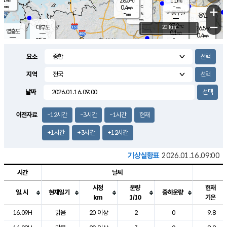
28.5
1.0
m/s
℃
-
-
-
mm
0.4
℃
mm
+
m/s
기흥구갈
-
-
m/s
mm
용인
-
mm
−
27.2
℃
대부도
20 km
26.5
℃
영흥도
0.1
m/s
0.4
m/s
-
mm
25.0
-
℃
mm
27.1
℃
오산
0.0
m/s
0.1
m/s
-
mm
요소
-
mm
향남
25.2
℃
0.0
m/s
28.6
-
지역
℃
운평
mm
송탄
0.2
℃
m/s
-
s
mm
26.5
보
℃
날짜
28.0
℃
0.8
m/s
산
0.1
m/s
-
23.
mm
-
mm
0.1
℃
이전자료
-12시간
-3시간
-1시간
현재
-
m
/s
+1시간
+3시간
+12시간
기상실황표
2026.01.16.09:00
시간
날씨
시정
운량
현재
일.시
현재일기
중하운량
km
1/10
기온
도시별 기상실황표로 지점, 날씨, 기온, 강수, 바람, 기압등을 안내한 표입
16.09H
맑음
20 이상
2
0
9.8