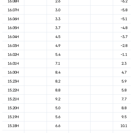
16.08H
2.6
-6.2
16.07H
3.0
-5.8
16.06H
3.3
-5.1
16.05H
3.7
-4.8
16.04H
4.5
-3.7
16.03H
4.9
-2.8
16.02H
5.4
-1.1
16.01H
7.1
2.3
16.00H
8.4
4.7
15.23H
8.2
5.9
15.22H
8.8
5.8
15.21H
9.2
7.7
15.20H
5.0
8.8
15.19H
5.6
9.5
15.18H
6.6
10.1