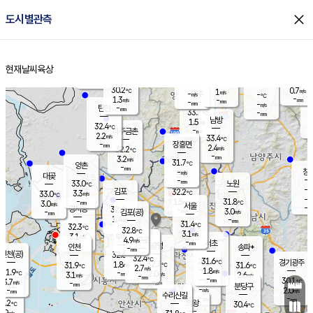
close
도시별관측
장남
판문점
30.8
℃
2.4
m/s
화현
31.8
동두천
℃
남면
-
현재날씨
육상
mm
파주
2.4
홈
m/s
포천
31.8
-
31
℃
mm
℃
32.0
℃
30.2
0.7
1
m/s
℃
m/s
-
양주
-
m/s
가
℃
-
1.3
-
mm
m/s
mm
-
mm
-
m/s
-
탄현
mm
33.7
-
3
℃
mm
남방
1.5
m/s
1
32.4
℃
-
파주금촌
mm
2.2
m/s
33.4
℃
-
장흥면
mm
2.4
m/s
32.2
℃
-
mm
3.2
m/s
31.7
℃
양촌
-
mm
창
-
m/s
은평
대곶
-
mm
33.0
노원
℃
-
김포
32.2
3.3
℃
33.0
m/s
℃
-
m/
-
1.5
31.8
m/s
mm
3.0
℃
m/s
서울
-
경서동
32.4
m
-
3.0
℃
mm
-
김포(공)
m/s
mm
1.4
-
m/s
mm
31.4
℃
32.3
-
℃
mm
32.8
℃
3.1
m/s
3.1
부천
m/s
4.9
구로
m/s
-
서초
mm
-
광명
mm
인천
송파*
-
mm
인천(공)
32.6
℃
32.4
℃
31.6
과천
경기광주
℃
32.7
1.8
31.9
31.6
m/s
℃
℃
℃
2.7
m/s
1.8
m/s
31.9
-
2.0
℃
mm
3.1
m/s
2.6
m/s
-
m/s
mm
-
-
30.1
mm
3.7
-
℃
℃
m/s
-
-
mm
무의도
mm
mm
분당구
-
-
2.0
m/s
m/s
mm
수리산길
-
-
mm
mm
0.2
의왕
30.4
℃
℃
2.9
m/s