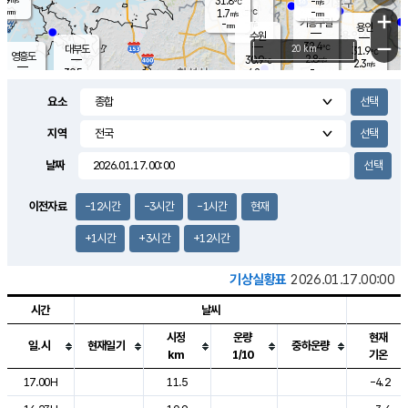
31.8
-
m/s
℃
-
-
-
mm
1.7
℃
mm
+
m/s
기흥구갈
-
-
m/s
mm
용인
-
수원
mm
−
32.4
℃
대부도
20 km
31.9
℃
영흥도
2.8
30.9
m/s
℃
2.3
m/s
-
mm
4.2
30.5
m/s
-
℃
mm
30.2
℃
-
오산
3.7
mm
m/s
2.9
m/s
-
mm
요소
-
mm
향남
30.5
℃
1.8
m/s
31.2
-
지역
℃
운평
mm
송탄
-
℃
m/s
-
s
mm
30.2
보
℃
날짜
31.2
℃
2.9
m/s
산
2.4
m/s
-
29.
mm
-
mm
1.2
℃
이전자료
-12시간
-3시간
-1시간
현재
-
m
/s
+1시간
+3시간
+12시간
기상실황표
2026.01.17.00:00
시간
날씨
시정
운량
현재
일.시
현재일기
중하운량
km
1/10
기온
도시별 기상실황표로 지점, 날씨, 기온, 강수, 바람, 기압등을 안내한 표입
17.00H
11.5
-4.2