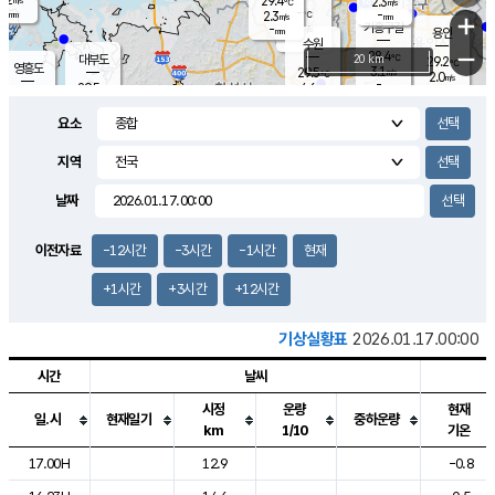
29.4
2.3
m/s
℃
-
-
-
mm
2.3
℃
mm
+
m/s
기흥구갈
-
-
m/s
mm
용인
-
수원
mm
−
28.4
℃
대부도
20 km
29.2
℃
영흥도
3.1
29.5
m/s
℃
2.0
m/s
-
mm
4.6
29.5
m/s
-
℃
mm
30.3
℃
-
오산
4.2
mm
m/s
6.7
m/s
-
mm
요소
-
mm
향남
28.4
℃
2.3
m/s
30.1
-
지역
℃
운평
mm
송탄
-
℃
m/s
-
s
mm
29.2
보
℃
날짜
29.5
℃
3.8
m/s
산
0.8
m/s
-
-
mm
-
mm
-
m
℃
이전자료
-12시간
-3시간
-1시간
현재
-
m
/s
+1시간
+3시간
+12시간
기상실황표
2026.01.17.00:00
시간
날씨
시정
운량
현재
일.시
현재일기
중하운량
km
1/10
기온
도시별 기상실황표로 지점, 날씨, 기온, 강수, 바람, 기압등을 안내한 표입
17.00H
12.9
-0.8