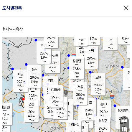
close
도시별관측
장남
판문점
27.3
℃
2.4
m/s
화현
27.0
동두천
℃
남면
-
현재날씨
육상
mm
파주
2.8
홈
m/s
포천
26.5
-
28.1
℃
mm
℃
28.3
℃
26.7
0.2
1.7
m/s
℃
m/s
-
양주
-
m/s
가
℃
-
2.2
-
mm
m/s
mm
-
mm
-
m/s
-
탄현
mm
28.7
-
2
℃
mm
남방
2.6
m/s
1
28.7
℃
-
파주금촌
mm
1.9
m/s
29.5
℃
-
장흥면
mm
2.6
m/s
28.0
℃
-
mm
4.2
m/s
27.8
℃
양촌
-
mm
창
-
m/s
은평
대곶
-
mm
29.6
노원
℃
-
김포
28.2
3.4
℃
29.7
m/s
℃
-
m/
-
2.0
28.3
m/s
mm
2.5
℃
m/s
서울
-
경서동
29.3
m
-
3.2
℃
mm
-
김포(공)
m/s
mm
1.5
-
m/s
mm
28.6
℃
29.5
-
℃
mm
29.2
℃
4.9
m/s
2.8
부천
m/s
3.8
구로
m/s
-
서초
mm
-
광명
mm
인천
송파*
-
mm
인천(공)
29.7
℃
30.0
℃
28.8
과천
경기광주
℃
29.6
0.4
30
29.0
m/s
℃
℃
℃
5.2
m/s
1.9
m/s
30.1
-
2.6
℃
mm
4.3
m/s
2.4
m/s
-
m/s
mm
-
28.0
26.7
mm
5.2
-
℃
℃
m/s
-
-
mm
무의도
mm
mm
분당구
1.6
-
2.7
m/s
m/s
mm
수리산길
-
-
mm
mm
8.5
의왕
29.0
℃
℃
3.2
m/s