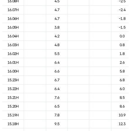
16.08H
4.5
-2.5
16.07H
4.7
-2.4
16.06H
4.7
-1.8
16.05H
3.8
-1.5
16.04H
4.2
0.0
16.03H
4.8
0.8
16.02H
5.5
1.8
16.01H
6.4
2.6
16.00H
6.6
5.8
15.23H
6.7
6.8
15.22H
6.4
6.0
15.21H
7.6
8.5
15.20H
6.5
8.6
15.19H
7.8
10.9
15.18H
9.5
12.3