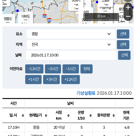
30.8
1.8
m/s
℃
2.0
-
-
mm
-
℃
mm
+
m/s
기흥구갈
-
-
m/s
mm
용인
-
수원
mm
−
29.1
℃
대부도
20 km
29.3
℃
영흥도
2.1
29.4
m/s
℃
1.4
m/s
-
mm
1.7
24.4
m/s
-
℃
mm
27.0
℃
-
오산
0.8
mm
m/s
3.6
m/s
14.5
mm
요소
11.5
mm
향남
27.4
℃
1.0
m/s
27.8
-
지역
℃
운평
mm
송탄
1.4
℃
m/s
-
s
mm
24.7
보
℃
날짜
27.3
m
℃
1.1
m/s
산
0.6
m/s
27.0
23.
mm
-
mm
0.3
℃
이전자료
-12시간
-3시간
-1시간
현재
1.0
/s
+1시간
+3시간
+12시간
기상실황표
2026.01.17.10:00
시간
날씨
시정
운량
현재
일.시
현재일기
중하운량
km
1/10
기온
도시별 기상실황표로 지점, 날씨, 기온, 강수, 바람, 기압등을 안내한 표입
17.10H
맑음
20 이상
5
3
4.8