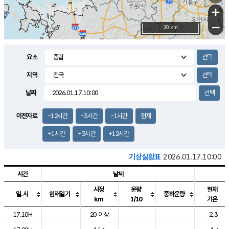
+
−
20 km
요소
지역
날짜
이전자료
-12시간
-3시간
-1시간
현재
+1시간
+3시간
+12시간
기상실황표
2026.01.17.10:00
시간
날씨
시정
운량
현재
일.시
현재일기
중하운량
km
1/10
기온
도시별 기상실황표로 지점, 날씨, 기온, 강수, 바람, 기압등을 안내한 표입
17.10H
20 이상
2.3