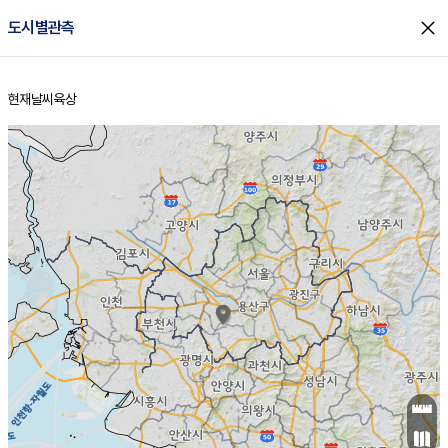
close
도시별관측
현재날씨
육상
홈