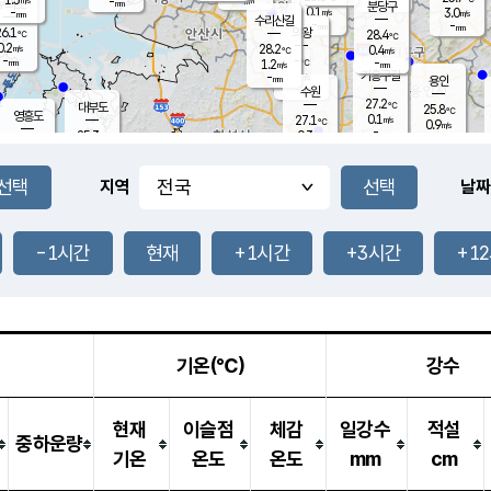
-
-
mm
무의도
mm
mm
분당구
0.1
-
3.0
m/s
m/s
mm
수리산길
-
-
mm
mm
6.1
의왕
28.4
℃
℃
0.2
28.2
m/s
0.4
m/s
℃
-
-
-
mm
1.2
℃
mm
m/s
기흥구갈
-
-
m/s
mm
용인
-
수원
mm
27.2
℃
대부도
25.8
℃
영흥도
0.1
27.1
m/s
℃
0.9
m/s
-
mm
0.3
25.3
m/s
-
℃
mm
27.4
℃
-
오산
1.1
mm
m/s
1.9
m/s
-
mm
-
mm
향남
24.5
℃
지역
날짜
0.0
m/s
28.8
-
℃
운평
mm
송탄
0.4
℃
m/s
-
s
mm
26.4
보
℃
28.0
-1시간
현재
+1시간
+3시간
+1
℃
1.6
m/s
산
0.4
m/s
-
22.
mm
-
mm
0.0
℃
-
m
/s
기온(℃)
강수
현재
이슬점
체감
일강수
적설
중하운량
기온
온도
온도
mm
cm