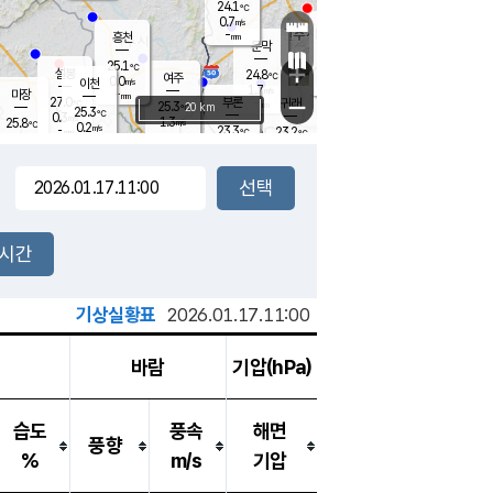
24.1
℃
강림
0.7
m/s
원주
-
흥천
mm
22.2
℃
문막
0.6
m/s
26.4
℃
25.1
-
℃
mm
+
0.6
설봉
m/s
24.8
℃
여주
0.0
m/s
이천
-
mm
1.7
m/s
-
마장
mm
신림
27.0
부론
-
귀래
−
℃
mm
25.3
20 km
℃
25.3
℃
0.3
m/s
1.3
25.8
m/s
℃
21.9
0.2
m/s
℃
-
23.3
23.2
mm
℃
-
℃
mm
0.0
m/s
-
0.2
mm
m/s
0.0
0.0
m/s
m/s
-
mm
-
백운
mm
-
-
mm
mm
백암
장호원
22.3
℃
0.1
m/s
22.7
℃
24.9
엄정
℃
-
mm
0.0
m/s
1.4
m/s
노은
-
mm
-
23.7
mm
℃
개
2시간
0.1
m/s
23.3
℃
-
mm
0
0.0
℃
m/s
-
m/s
mm
m
기상실황표
2026.01.17.11:00
바람
기압(hPa)
습도
풍속
해면
풍향
%
m/s
기압