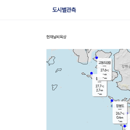
도시별관측
현재날씨
육상
홈
교동도(음)
27.6
℃
-
m/s
-
mm
볼음도
대연평
27.7
℃
2.7
m/s
28.1
℃
-
mm
1.1
m/s
-
mm
장봉도
26.7
℃
0.4
m/s
-
mm