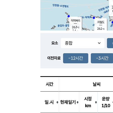
2
덕적북리
자월도
26.3
℃
26.1
℃
1.6
m/s
0.0
m/s
-
mm
-
mm
요소
풍도
26.8
덕적지도
0.7
m/
-
-12시간
-3시간
mm
이전자료
25.8
℃
대
1.6
m/s
-
mm
26.1
1.0
m
-
mm
시간
날씨
시정
운량
일.시
현재일기
km
1/10