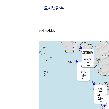
도시별관측
현재날씨
육상
홈
교동도(음)
30.8
℃
-
m/s
-
mm
볼음도
대연평
30.0
℃
4.5
m/s
31.0
℃
-
mm
1.7
m/s
-
mm
장봉도
31.6
℃
2.8
m/s
-
mm