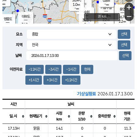
36.4
0.8
m/s
℃
-
-
-
mm
1.0
℃
mm
+
m/s
기흥구갈
-
-
m/s
mm
용인
-
수원
mm
−
36.8
℃
대부도
20 km
36.7
℃
영흥도
2.2
35.8
m/s
℃
2.2
m/s
-
mm
2
34.8
m/s
-
℃
mm
32.0
℃
-
오산
2.3
mm
m/s
1.2
m/s
-
mm
요소
-
mm
향남
34.5
℃
1.4
m/s
36.8
-
지역
℃
운평
mm
송탄
0.6
℃
m/s
-
s
mm
35.1
보
℃
날짜
36.4
℃
1.0
m/s
산
1.5
m/s
-
33.
mm
-
mm
1.3
℃
이전자료
-12시간
-3시간
-1시간
현재
-
m
/s
+1시간
+3시간
+12시간
기상실황표
2026.01.17.13:00
시간
날씨
시정
운량
현재
일.시
현재일기
중하운량
km
1/10
기온
도시별 기상실황표로 지점, 날씨, 기온, 강수, 바람, 기압등을 안내한 표입
17.13H
맑음
14.1
0
0
11.3