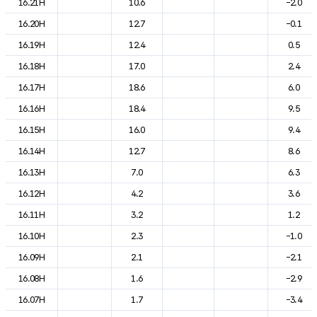
16.21H
10.6
-2.0
16.20H
12.7
-0.1
16.19H
12.4
0.5
16.18H
17.0
2.4
16.17H
18.6
6.0
16.16H
18.4
9.5
16.15H
16.0
9.4
16.14H
12.7
8.6
16.13H
7.0
6.3
16.12H
4.2
3.6
16.11H
3.2
1.2
16.10H
2.3
-1.0
16.09H
2.1
-2.1
16.08H
1.6
-2.9
16.07H
1.7
-3.4