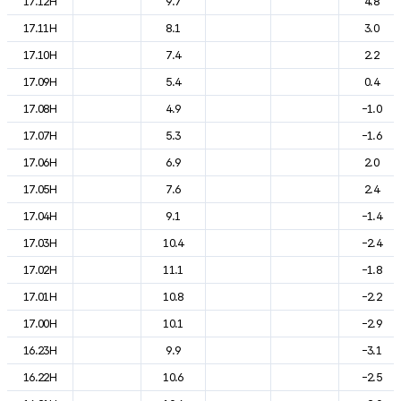
17.12H
9.7
4.8
17.11H
8.1
3.0
17.10H
7.4
2.2
17.09H
5.4
0.4
17.08H
4.9
-1.0
17.07H
5.3
-1.6
17.06H
6.9
2.0
17.05H
7.6
2.4
17.04H
9.1
-1.4
17.03H
10.4
-2.4
17.02H
11.1
-1.8
17.01H
10.8
-2.2
17.00H
10.1
-2.9
16.23H
9.9
-3.1
16.22H
10.6
-2.5