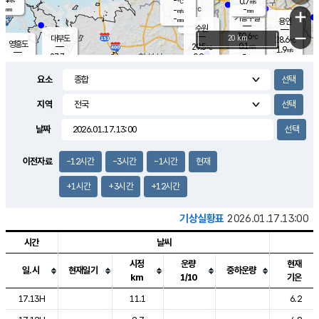
-
0.7
m/s
℃
-
-
-
mm
-
℃
mm
+
m/s
기흥구갈
-
-
m/s
mm
용인
-
수원
mm
−
30.6
℃
대부도
20 km
28.6
℃
영흥도
0.1
29.5
m/s
℃
1.9
m/s
-
mm
0.9
27.7
m/s
-
℃
mm
28.6
℃
-
오산
0.9
mm
m/s
2.7
m/s
-
mm
요소
-
mm
향남
30.5
℃
1.7
m/s
31.2
-
지역
℃
운평
mm
송탄
0.9
℃
m/s
-
s
mm
27.5
보
℃
날짜
31.9
℃
0.4
m/s
산
1.8
m/s
-
25.
mm
-
mm
0.3
℃
이전자료
-12시간
-3시간
-1시간
현재
-
m
/s
+1시간
+3시간
+12시간
기상실황표
2026.01.17.13:00
시간
날씨
시정
운량
현재
일.시
현재일기
중하운량
km
1/10
기온
도시별 기상실황표로 지점, 날씨, 기온, 강수, 바람, 기압등을 안내한 표입
17.13H
11.1
6.2