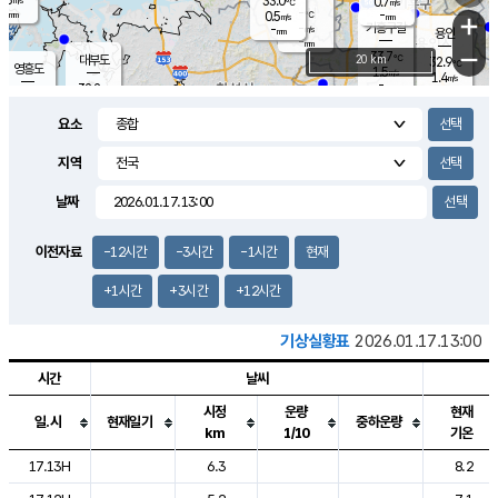
33.0
0.7
m/s
℃
-
-
-
mm
0.5
℃
mm
+
m/s
기흥구갈
-
-
m/s
mm
용인
-
mm
−
33.7
℃
대부도
20 km
32.9
℃
영흥도
1.5
m/s
1.4
m/s
-
mm
32.2
-
℃
mm
31.3
℃
오산
2.5
m/s
1.2
m/s
-
mm
요소
-
mm
향남
32.5
℃
1.1
m/s
32.1
-
지역
℃
운평
mm
송탄
-
℃
m/s
-
s
mm
31.8
보
℃
날짜
32.4
℃
2.0
m/s
산
2.2
m/s
-
29.
mm
-
mm
-
m
℃
이전자료
-12시간
-3시간
-1시간
현재
-
m
/s
+1시간
+3시간
+12시간
기상실황표
2026.01.17.13:00
시간
날씨
시정
운량
현재
일.시
현재일기
중하운량
km
1/10
기온
도시별 기상실황표로 지점, 날씨, 기온, 강수, 바람, 기압등을 안내한 표입
17.13H
6.3
8.2