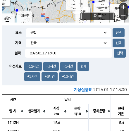
-
1.6
m/s
℃
-
-
-
mm
-
℃
mm
+
m/s
기흥구갈
-
-
m/s
mm
용인
-
수원
mm
−
35.6
℃
대부도
20 km
34.1
℃
영흥도
2.1
34.5
m/s
℃
1.9
m/s
-
mm
1.6
33.2
m/s
-
℃
mm
32.2
℃
-
오산
1.8
mm
m/s
1.8
m/s
-
mm
요소
-
mm
향남
34.0
℃
1.6
m/s
33.6
-
지역
℃
운평
mm
송탄
1.5
℃
m/s
-
s
mm
32.8
보
℃
날짜
34.3
℃
2.7
m/s
산
1.5
m/s
-
31.
mm
-
mm
0.8
℃
이전자료
-12시간
-3시간
-1시간
현재
-
m
/s
+1시간
+3시간
+12시간
기상실황표
2026.01.17.13:00
시간
날씨
시정
운량
현재
일.시
현재일기
중하운량
km
1/10
기온
도시별 기상실황표로 지점, 날씨, 기온, 강수, 바람, 기압등을 안내한 표입
17.13H
15.6
5.4