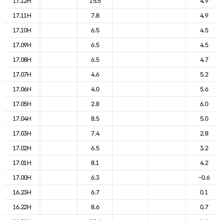
17.12H
15.5
4.9
17.11H
7.8
4.9
17.10H
6.5
4.5
17.09H
6.5
4.5
17.08H
6.5
4.7
17.07H
4.6
5.2
17.06H
4.0
5.6
17.05H
2.8
6.0
17.04H
8.5
5.0
17.03H
7.4
2.8
17.02H
6.5
3.2
17.01H
8.1
4.2
17.00H
6.3
-0.6
16.23H
6.7
0.1
16.22H
8.6
0.7