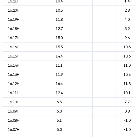
16.21H
10.4
1.4
16.20H
10.3
2.8
16.19H
11.8
4.0
16.18H
12.7
5.9
16.17H
15.0
9.6
16.16H
15.5
10.3
16.15H
14.4
10.6
16.14H
11.1
11.0
16.13H
11.9
10.3
16.12H
16.4
11.8
16.11H
12.4
10.1
16.10H
6.5
7.7
16.09H
6.0
0.8
16.08H
5.1
-1.0
16.07H
5.0
-1.0