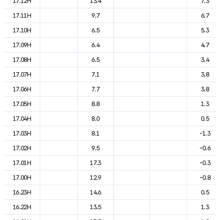
17.12H
13.4
7.3
17.11H
9.7
6.7
17.10H
6.5
5.3
17.09H
6.4
4.7
17.08H
6.5
3.4
17.07H
7.1
3.8
17.06H
7.7
3.8
17.05H
8.8
1.3
17.04H
8.0
0.5
17.03H
8.1
-1.3
17.02H
9.5
-0.6
17.01H
17.3
-0.3
17.00H
12.9
-0.8
16.23H
14.6
0.5
16.22H
13.5
1.3