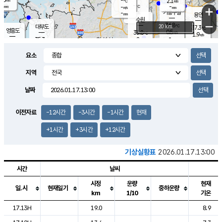
-
2.1
m/s
℃
-
-
-
mm
-
℃
mm
+
m/s
기흥구갈
-
-
m/s
mm
용인
-
수원
mm
−
36.8
℃
대부도
20 km
37.3
℃
영흥도
0.5
35.8
m/s
℃
1.9
m/s
-
mm
2
35.3
m/s
-
℃
mm
32.3
℃
-
오산
1.5
mm
m/s
1.6
m/s
-
mm
요소
-
mm
향남
33.2
℃
1.0
m/s
37.2
-
지역
℃
운평
mm
송탄
1.3
℃
m/s
-
s
mm
35.4
보
℃
날짜
37.2
℃
2.0
m/s
산
1.4
m/s
-
34.
mm
-
mm
1.9
℃
이전자료
-12시간
-3시간
-1시간
현재
-
m
/s
+1시간
+3시간
+12시간
기상실황표
2026.01.17.13:00
시간
날씨
시정
운량
현재
일.시
현재일기
중하운량
km
1/10
기온
도시별 기상실황표로 지점, 날씨, 기온, 강수, 바람, 기압등을 안내한 표입
17.13H
19.0
8.9