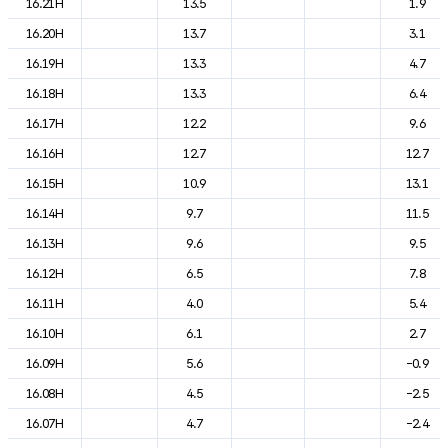
16.21H
13.5
1.9
16.20H
13.7
3.1
16.19H
13.3
4.7
16.18H
13.3
6.4
16.17H
12.2
9.6
16.16H
12.7
12.7
16.15H
10.9
13.1
16.14H
9.7
11.5
16.13H
9.6
9.5
16.12H
6.5
7.8
16.11H
4.0
5.4
16.10H
6.1
2.7
16.09H
5.6
-0.9
16.08H
4.5
-2.5
16.07H
4.7
-2.4