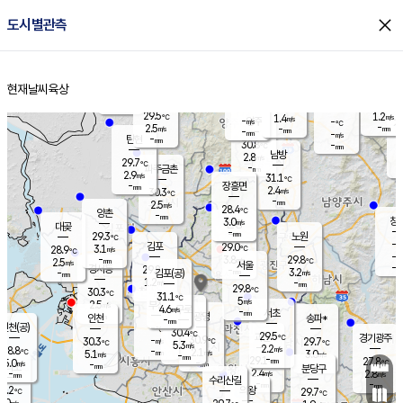
close
도시별관측
장남
판문점
29.7
℃
4.0
m/s
화현
30.0
동두천
℃
남면
-
현재날씨
육상
mm
파주
3.6
홈
m/s
포천
30.8
-
30.2
℃
mm
℃
29.8
℃
29.5
1.2
1.4
m/s
℃
m/s
-
양주
-
m/s
가
℃
-
2.5
-
mm
m/s
mm
-
mm
-
m/s
-
탄현
mm
30.8
-
2
℃
mm
남방
2.8
m/s
2
29.7
℃
-
파주금촌
mm
2.9
m/s
31.1
℃
-
장흥면
mm
2.4
m/s
30.3
℃
-
mm
2.5
m/s
28.4
℃
양촌
-
mm
창
3.0
m/s
은평
대곶
-
mm
29.3
노원
℃
-
김포
29.0
3.1
℃
28.9
m/s
℃
-
m/
-
3.8
29.8
m/s
mm
2.5
℃
m/s
서울
-
경서동
29.8
m
-
3.2
℃
mm
-
김포(공)
m/s
mm
1.2
-
m/s
mm
29.8
℃
30.3
-
℃
mm
31.1
℃
5
m/s
2.5
부천
m/s
4.6
구로
m/s
-
서초
mm
-
광명
mm
인천
송파*
-
mm
인천(공)
-
℃
30.4
℃
29.5
과천
경기광주
℃
30.9
-
30.3
29.7
m/s
℃
℃
℃
5.3
m/s
2.2
m/s
28.8
-
2.1
℃
mm
5.1
m/s
3.0
m/s
-
m/s
mm
-
29.1
27.8
mm
5.0
-
℃
℃
m/s
-
-
mm
무의도
mm
mm
분당구
2.4
-
2.8
m/s
m/s
mm
수리산길
-
-
mm
mm
9.2
의왕
29.7
℃
℃
3.0
m/s