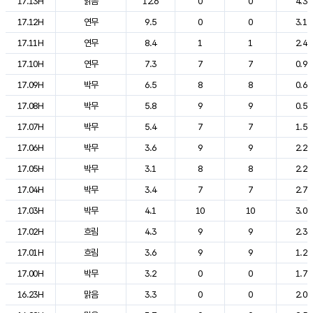
17.13H
맑음
12.6
0
0
4.3
17.12H
연무
9.5
0
0
3.1
17.11H
연무
8.4
1
1
2.4
17.10H
연무
7.3
7
7
0.9
17.09H
박무
6.5
8
8
0.6
17.08H
박무
5.8
9
9
0.5
17.07H
박무
5.4
7
7
1.5
17.06H
박무
3.6
9
9
2.2
17.05H
박무
3.1
8
8
2.2
17.04H
박무
3.4
7
7
2.7
17.03H
박무
4.1
10
10
3.0
17.02H
흐림
4.3
9
9
2.3
17.01H
흐림
3.6
9
9
1.2
17.00H
박무
3.2
0
0
1.7
16.23H
맑음
3.3
0
0
2.0