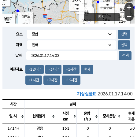
29.7
1.9
m/s
℃
-
-
-
mm
-
℃
mm
+
m/s
기흥구갈
-
-
m/s
mm
용인
-
수원
mm
−
29.4
℃
대부도
20 km
30.2
℃
영흥도
2.6
29.5
m/s
℃
2.2
m/s
-
mm
2.7
28.8
m/s
-
℃
mm
29.2
℃
-
오산
4.2
mm
m/s
6.1
m/s
-
mm
요소
-
mm
향남
29.0
℃
2.3
m/s
29.3
-
지역
℃
운평
mm
송탄
-
℃
m/s
-
s
mm
28.5
보
℃
날짜
29.3
℃
3.1
m/s
산
1.5
m/s
-
26.
mm
-
mm
-
m
℃
이전자료
-12시간
-3시간
-1시간
현재
-
m
/s
+1시간
+3시간
+12시간
기상실황표
2026.01.17.14:00
시간
날씨
시정
운량
현재
일.시
현재일기
중하운량
km
1/10
기온
도시별 기상실황표로 지점, 날씨, 기온, 강수, 바람, 기압등을 안내한 표입
17.14H
맑음
16.1
0
0
5.0