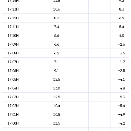
17.14H
11.8
9.2
17.13H
10.6
8.3
17.12H
8.3
6.9
17.11H
7.4
5.4
17.10H
6.6
4.0
17.09H
6.6
-2.6
17.08H
6.2
-3.5
17.07H
7.1
-1.7
17.06H
9.1
-2.5
17.05H
12.5
-4.1
17.04H
13.0
-4.8
17.03H
12.5
-5.3
17.02H
10.4
-5.4
17.01H
10.5
-4.9
17.00H
11.5
-4.2