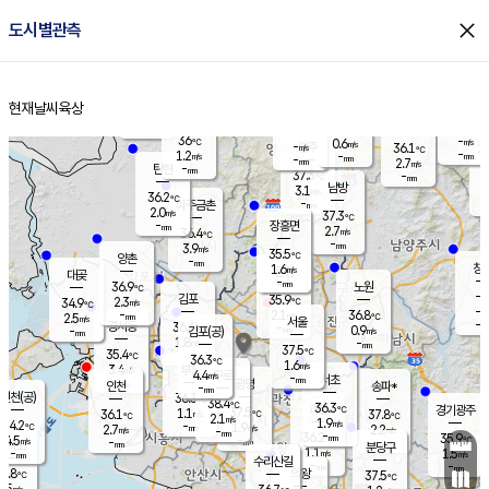
close
도시별관측
장남
판문점
36.7
℃
1.4
m/s
화현
36.3
동두천
℃
남면
-
현재날씨
육상
mm
파주
1.1
홈
m/s
포천
-
-
36.2
℃
mm
℃
36.7
℃
36
-
0.6
m/s
℃
m/s
-
양주
36.1
m/s
가
℃
-
1.2
-
mm
m/s
mm
-
mm
2.7
m/s
-
탄현
mm
37.3
-
3
℃
mm
남방
3.1
m/s
0
36.2
℃
-
파주금촌
mm
2.0
m/s
37.3
℃
-
장흥면
mm
2.7
m/s
36.4
℃
-
mm
3.9
m/s
35.5
℃
양촌
-
mm
창
1.6
m/s
은평
대곶
-
mm
36.9
노원
℃
-
김포
35.9
2.3
℃
34.9
m/s
℃
-
m/
-
2.1
36.8
m/s
mm
2.5
℃
m/s
서울
-
경서동
36.6
m
-
0.9
℃
mm
-
김포(공)
m/s
mm
1.8
-
m/s
mm
37.5
℃
35.4
-
℃
mm
36.3
℃
1.6
m/s
3.4
부천
m/s
4.4
구로
m/s
-
서초
mm
-
광명
mm
인천
송파*
-
mm
인천(공)
36.3
℃
38.4
℃
36.3
과천
경기광주
℃
37.5
1.1
36.1
37.8
m/s
℃
℃
℃
2.1
m/s
1.9
m/s
34.2
-
1.9
℃
mm
2.7
m/s
2.2
m/s
-
m/s
mm
-
36.2
35.9
mm
4.5
-
℃
℃
m/s
-
-
mm
무의도
mm
mm
분당구
1.1
-
1.5
m/s
m/s
mm
수리산길
-
-
mm
mm
3.8
의왕
37.5
℃
℃
1.5
m/s