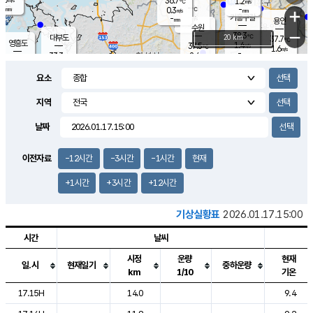
36.7
1.2
m/s
℃
-
-
-
mm
0.3
℃
mm
+
m/s
기흥구갈
-
-
m/s
mm
용인
-
수원
mm
−
38.3
℃
대부도
20 km
37.7
℃
영흥도
1.4
37.5
m/s
℃
1.6
m/s
-
mm
2.4
33.3
m/s
-
℃
mm
34.6
℃
-
오산
2.5
mm
m/s
3.7
m/s
-
mm
요소
-
mm
향남
36.8
℃
1.3
m/s
37.2
-
지역
℃
운평
mm
송탄
2.9
℃
m/s
-
s
mm
34.1
보
℃
날짜
37.6
℃
3.5
m/s
산
1.6
m/s
-
34.
mm
-
mm
1.3
℃
이전자료
-12시간
-3시간
-1시간
현재
-
m
/s
+1시간
+3시간
+12시간
기상실황표
2026.01.17.15:00
시간
날씨
시정
운량
현재
일.시
현재일기
중하운량
km
1/10
기온
도시별 기상실황표로 지점, 날씨, 기온, 강수, 바람, 기압등을 안내한 표입
17.15H
14.0
9.4