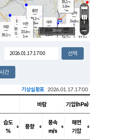
35.1
℃
강림
1.0
m/s
원주
-
흥천
mm
33.5
℃
문막
2.2
m/s
34.7
℃
35.2
-
℃
mm
+
1.5
설봉
m/s
34.8
℃
여주
0.8
m/s
이천
-
mm
1.7
m/s
-
마장
mm
신림
35.6
부론
-
귀래
−
℃
mm
33.9
20 km
℃
33.6
℃
0.9
m/s
1.2
35.1
m/s
℃
33.7
1
m/s
℃
-
34.2
32.7
mm
℃
-
℃
mm
1.8
m/s
-
1.6
mm
m/s
1.1
0.6
m/s
m/s
-
mm
-
백운
mm
-
-
mm
mm
백암
장호원
34.6
℃
2.0
m/s
34.0
℃
34.6
엄정
℃
-
mm
0.8
m/s
1.4
m/s
노은
-
mm
-
34.4
mm
℃
개
2시간
2.0
m/s
34.6
℃
-
mm
7
1.2
℃
m/s
-
m/s
mm
m
기상실황표
2026.01.17.17:00
바람
기압(hPa)
습도
풍속
해면
풍향
%
m/s
기압