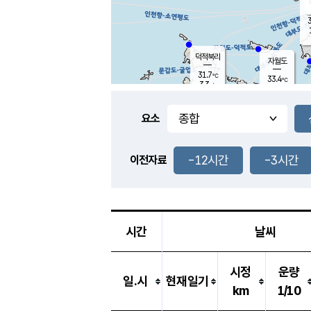
3
덕적북리
자월도
31.7
℃
33.4
℃
3.3
m/s
1.5
m/s
-
mm
-
mm
요소
풍도
31.3
덕적지도
1.1
m/
-
-12시간
-3시간
mm
이전자료
30.1
℃
대
2.5
m/s
-
mm
33.0
3.0
m
-
mm
시간
날씨
시정
운량
일.시
현재일기
km
1/10