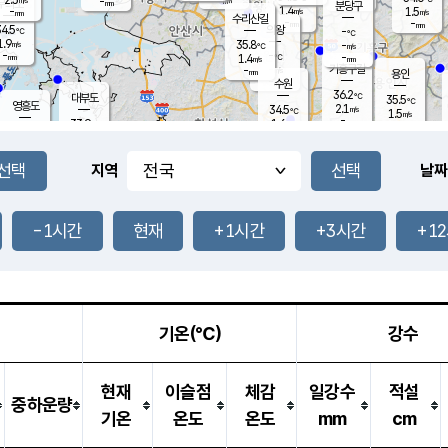
-
-
mm
무의도
mm
mm
분당구
1.4
-
1.5
m/s
m/s
mm
수리산길
-
-
mm
mm
4.5
의왕
-
℃
℃
1.9
35.8
m/s
-
m/s
℃
-
-
-
mm
1.4
℃
mm
m/s
기흥구갈
-
-
m/s
mm
용인
-
수원
mm
36.2
℃
대부도
35.5
℃
영흥도
2.1
34.5
m/s
℃
1.5
m/s
-
mm
1.6
33.9
m/s
-
℃
mm
32.4
℃
-
오산
2.2
mm
m/s
0.8
m/s
-
mm
-
mm
향남
34.2
℃
지역
날짜
1.7
m/s
34.7
-
℃
운평
mm
송탄
1.7
℃
m/s
-
s
mm
34.1
보
℃
35.9
-1시간
현재
+1시간
+3시간
+1
℃
1.7
m/s
산
1.3
m/s
-
32.
mm
-
mm
1.8
℃
-
m
/s
기온(℃)
강수
현재
이슬점
체감
일강수
적설
중하운량
기온
온도
온도
mm
cm