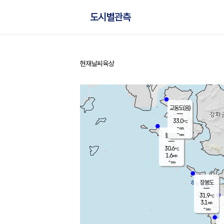
도시별관측
현재날씨
육상
홈
교동도(음)
33.0
℃
-
m/s
-
mm
볼음도
대연평
30.6
℃
1.6
m/s
33.0
℃
-
mm
1.7
m/s
-
mm
장봉도
31.9
℃
3.1
m/s
-
mm