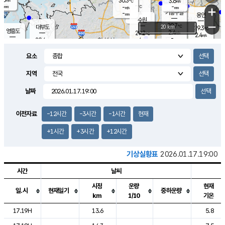
30.3
3.6
m/s
℃
-
-
-
mm
-
℃
mm
+
m/s
기흥구갈
-
-
m/s
mm
용인
-
수원
mm
−
29.7
℃
대부도
20 km
29.3
℃
영흥도
2.4
29.2
m/s
℃
2.4
m/s
-
mm
4
29.4
m/s
-
℃
mm
29.3
℃
-
오산
4.7
mm
m/s
3.0
m/s
-
mm
요소
-
mm
향남
29.7
℃
1.9
m/s
28.8
-
지역
℃
운평
mm
송탄
-
℃
m/s
-
s
mm
28.6
보
℃
날짜
29.5
℃
4.0
m/s
산
2.9
m/s
-
28.
mm
-
mm
0.7
℃
이전자료
-12시간
-3시간
-1시간
현재
-
m
/s
+1시간
+3시간
+12시간
기상실황표
2026.01.17.19:00
시간
날씨
시정
운량
현재
일.시
현재일기
중하운량
km
1/10
기온
도시별 기상실황표로 지점, 날씨, 기온, 강수, 바람, 기압등을 안내한 표입
17.19H
13.6
5.8