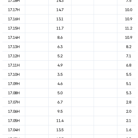
17.18H
14.3
7.5
17.17H
14.7
10.0
17.16H
13.1
10.9
17.15H
11.7
11.2
17.14H
8.6
10.9
17.13H
6.3
8.2
17.12H
5.2
7.1
17.11H
4.9
6.8
17.10H
3.5
5.5
17.09H
4.6
5.1
17.08H
5.0
5.3
17.07H
6.7
2.8
17.06H
9.5
2.0
17.05H
11.4
2.1
17.04H
13.5
1.6