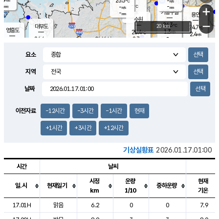
25.5
-
m/s
℃
-
-
-
mm
-
℃
mm
+
m/s
기흥구갈
-
-
m/s
mm
용인
-
수원
mm
−
24.3
℃
대부도
20 km
24.7
℃
영흥도
1.3
25.4
m/s
℃
2.4
m/s
-
mm
2.7
24.4
m/s
-
℃
mm
26.6
℃
-
오산
2.6
mm
m/s
5.9
m/s
-
mm
요소
-
mm
향남
24.9
℃
1.7
m/s
25.8
-
지역
℃
운평
mm
송탄
-
℃
m/s
-
s
mm
24.4
보
℃
날짜
24.8
℃
1.6
m/s
산
0.0
m/s
-
21.
mm
-
mm
1.1
℃
이전자료
-12시간
-3시간
-1시간
현재
-
m
/s
+1시간
+3시간
+12시간
기상실황표
2026.01.17.01:00
시간
날씨
시정
운량
현재
일.시
현재일기
중하운량
km
1/10
기온
도시별 기상실황표로 지점, 날씨, 기온, 강수, 바람, 기압등을 안내한 표입
17.01H
맑음
6.2
0
0
7.9