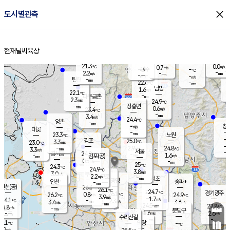
close
도시별관측
장남
판문점
22.1
℃
2.0
m/s
화현
22.2
동두천
℃
남면
-
현재날씨
육상
mm
파주
2.7
홈
m/s
포천
20.5
-
22.3
℃
mm
℃
22.4
℃
21.3
0.0
0.7
m/s
℃
m/s
-
양주
-
m/s
가
℃
-
2.2
-
mm
m/s
mm
-
mm
-
m/s
-
탄현
mm
22.6
-
2
℃
mm
남방
1.6
m/s
2
22.1
℃
-
파주금촌
mm
2.3
m/s
24.9
℃
-
장흥면
mm
0.6
m/s
23.4
℃
-
mm
3.4
m/s
24.4
℃
양촌
-
mm
창
-
m/s
은평
대곶
-
mm
23.3
노원
℃
-
김포
25.0
3.3
℃
23.0
m/s
℃
-
m/
-
2.9
24.8
m/s
mm
3.3
℃
m/s
서울
-
경서동
24.9
m
-
1.6
℃
mm
-
김포(공)
m/s
mm
0.5
-
m/s
mm
25
℃
24.3
-
℃
mm
24.9
℃
3.8
m/s
3.0
부천
m/s
2.2
구로
m/s
-
서초
mm
-
광명
mm
인천
송파*
-
mm
인천(공)
26.3
℃
26.1
℃
24.7
과천
경기광주
℃
26.1
0.8
26.2
24.9
m/s
℃
℃
℃
3.9
m/s
1.7
m/s
24.1
-
2.3
℃
mm
3.4
m/s
3.6
m/s
-
m/s
mm
-
24.5
22.8
mm
5.8
-
℃
℃
m/s
-
-
mm
무의도
mm
mm
분당구
1.6
-
2.6
m/s
m/s
mm
수리산길
-
-
mm
mm
6.1
의왕
-
℃
℃
3.9
m/s