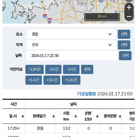
+
−
20 km
요소
지역
날짜
이전자료
-12시간
-3시간
-1시간
현재
+1시간
+3시간
+12시간
기상실황표
2026.01.17.21:00
시간
날씨
시정
운량
현재
일.시
현재일기
중하운량
km
1/10
기온
도시별 기상실황표로 지점, 날씨, 기온, 강수, 바람, 기압등을 안내한 표입
17.21H
맑음
13.2
0
0
1.0