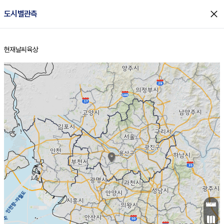
close
도시별관측
현재날씨
육상
홈