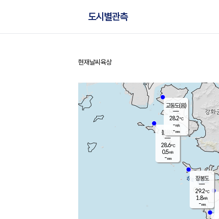
도시별관측
현재날씨
육상
홈
교동도(음)
28.2
℃
-
m/s
-
mm
볼음도
대연평
28.6
℃
0.5
m/s
30.2
℃
-
mm
1.7
m/s
-
mm
장봉도
29.2
℃
1.8
m/s
-
mm