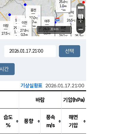
25.6
℃
강림
1.0
m/s
원주
-
흥천
mm
24.1
℃
문막
0.5
m/s
29.4
℃
27.0
-
℃
mm
+
0.9
설봉
m/s
26.5
℃
여주
0.7
m/s
이천
-
mm
2.5
m/s
-
마장
mm
신림
29.2
부론
-
귀래
−
℃
mm
28.3
20 km
℃
27.8
℃
1.6
m/s
0.3
27.5
m/s
℃
23.6
0.3
m/s
℃
-
26.1
25.3
mm
℃
-
℃
mm
0.3
m/s
-
0.1
mm
m/s
2.4
0.4
m/s
m/s
-
mm
-
백운
mm
-
-
mm
mm
백암
장호원
24.4
℃
0.4
m/s
24.3
℃
27.4
엄정
℃
-
mm
0.0
m/s
0.6
m/s
노은
-
mm
-
25.9
mm
℃
개
2시간
0.4
m/s
25.5
℃
-
mm
1
0.2
℃
m/s
-
m/s
mm
m
기상실황표
2026.01.17.21:00
바람
기압(hPa)
습도
풍속
해면
풍향
%
m/s
기압