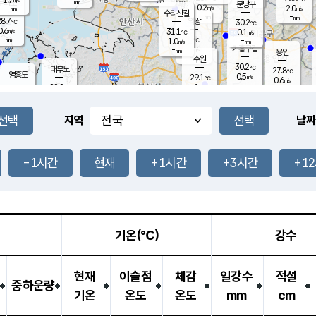
-
-
mm
무의도
mm
mm
분당구
0.2
-
2.0
m/s
m/s
mm
수리산길
-
-
mm
mm
8.7
의왕
30.2
℃
℃
0.6
31.1
m/s
0.1
m/s
℃
-
-
-
mm
1.0
℃
mm
m/s
기흥구갈
-
-
m/s
mm
용인
-
수원
mm
30.2
℃
대부도
27.8
℃
영흥도
0.5
29.1
m/s
℃
0.6
m/s
-
mm
1
28.2
m/s
-
℃
mm
30.3
℃
-
오산
1.0
mm
m/s
2.6
m/s
-
mm
-
mm
향남
27.0
℃
지역
날짜
0.6
m/s
-
-
℃
운평
mm
송탄
-
℃
m/s
-
s
mm
27.0
보
℃
30.6
-1시간
현재
+1시간
+3시간
+1
℃
0.0
m/s
산
1.3
m/s
-
24.
mm
-
mm
0.0
℃
-
m
/s
기온(℃)
강수
현재
이슬점
체감
일강수
적설
중하운량
기온
온도
온도
mm
cm