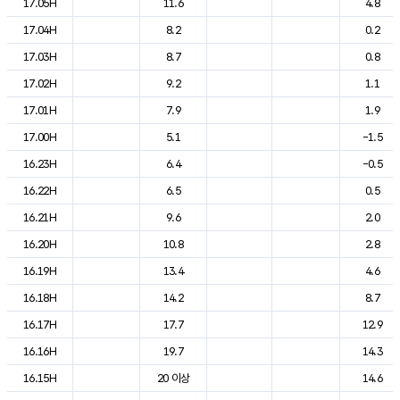
17.05H
11.6
4.8
17.04H
8.2
0.2
17.03H
8.7
0.8
17.02H
9.2
1.1
17.01H
7.9
1.9
17.00H
5.1
-1.5
16.23H
6.4
-0.5
16.22H
6.5
0.5
16.21H
9.6
2.0
16.20H
10.8
2.8
16.19H
13.4
4.6
16.18H
14.2
8.7
16.17H
17.7
12.9
16.16H
19.7
14.3
16.15H
20 이상
14.6