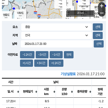
-
-
m/s
℃
-
-
-
mm
-
℃
mm
+
m/s
기흥구갈
-
-
m/s
mm
용인
-
수원
mm
−
35.3
℃
대부도
20 km
36.0
℃
영흥도
3.4
35
m/s
℃
3.9
m/s
-
mm
3.7
34.4
m/s
-
℃
mm
35.6
℃
-
오산
2.3
mm
m/s
3.5
m/s
-
mm
요소
-
mm
향남
34.0
℃
3.3
m/s
36.6
-
지역
℃
운평
mm
송탄
-
℃
m/s
-
s
mm
35.0
보
℃
날짜
36.5
℃
3.1
m/s
산
2.2
m/s
-
34.
mm
-
mm
2.2
℃
이전자료
-12시간
-3시간
-1시간
현재
-
m
/s
+1시간
+3시간
+12시간
기상실황표
2026.01.17.21:00
시간
날씨
시정
운량
현재
일.시
현재일기
중하운량
km
1/10
기온
도시별 기상실황표로 지점, 날씨, 기온, 강수, 바람, 기압등을 안내한 표입
17.21H
8.5
-1.2