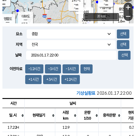
29.7
-
m/s
℃
-
-
-
mm
-
℃
mm
+
m/s
기흥구갈
-
-
m/s
mm
용인
-
수원
mm
−
29.2
℃
대부도
20 km
28.2
℃
영흥도
0.2
29.1
m/s
℃
1.8
m/s
-
mm
0.2
27.3
m/s
-
℃
mm
28.8
℃
-
오산
1.2
mm
m/s
1.3
m/s
-
mm
요소
-
mm
향남
26.7
℃
0.0
m/s
30.5
-
지역
℃
운평
mm
송탄
0.0
℃
m/s
-
s
mm
26.9
보
℃
날짜
30.4
℃
2.0
m/s
산
1.3
m/s
-
24.
mm
-
mm
0.0
℃
이전자료
-12시간
-3시간
-1시간
현재
-
m
/s
+1시간
+3시간
+12시간
기상실황표
2026.01.17.22:00
시간
날씨
시정
운량
현재
일.시
현재일기
중하운량
km
1/10
기온
도시별 기상실황표로 지점, 날씨, 기온, 강수, 바람, 기압등을 안내한 표입
17.22H
12.9
0.3