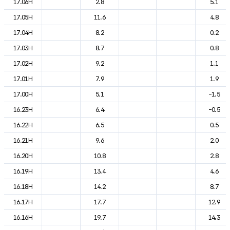
17.06H
2.8
5.1
17.05H
11.6
4.8
17.04H
8.2
0.2
17.03H
8.7
0.8
17.02H
9.2
1.1
17.01H
7.9
1.9
17.00H
5.1
-1.5
16.23H
6.4
-0.5
16.22H
6.5
0.5
16.21H
9.6
2.0
16.20H
10.8
2.8
16.19H
13.4
4.6
16.18H
14.2
8.7
16.17H
17.7
12.9
16.16H
19.7
14.3