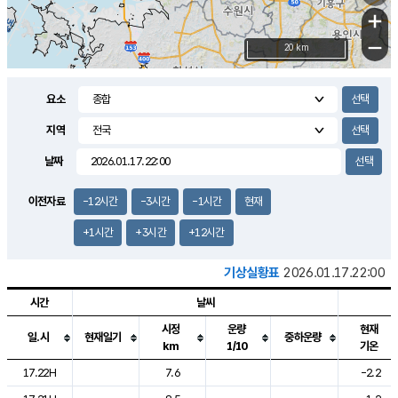
+
−
20 km
요소
지역
날짜
이전자료
-12시간
-3시간
-1시간
현재
+1시간
+3시간
+12시간
기상실황표
2026.01.17.22:00
시간
날씨
시정
운량
현재
일.시
현재일기
중하운량
km
1/10
기온
도시별 기상실황표로 지점, 날씨, 기온, 강수, 바람, 기압등을 안내한 표입
17.22H
7.6
-2.2