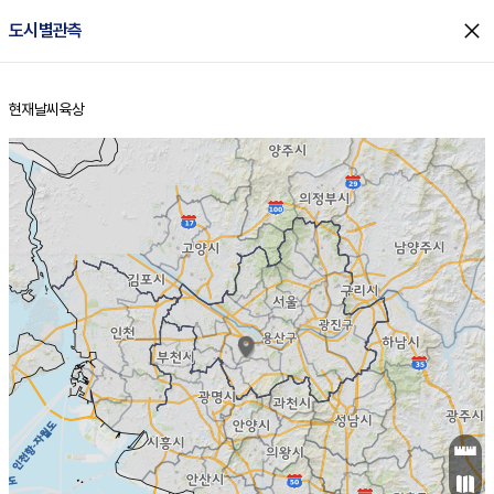
close
도시별관측
현재날씨
육상
홈