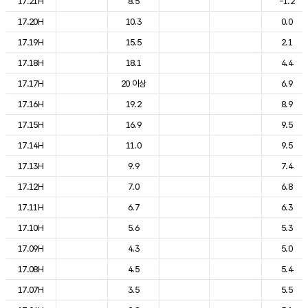
17.21H
8.5
-1.2
17.20H
10.3
0.0
17.19H
15.5
2.1
17.18H
18.1
4.4
17.17H
20 이상
6.9
17.16H
19.2
8.9
17.15H
16.9
9.5
17.14H
11.0
9.5
17.13H
9.9
7.4
17.12H
7.0
6.8
17.11H
6.7
6.3
17.10H
5.6
5.3
17.09H
4.3
5.0
17.08H
4.5
5.4
17.07H
3.5
5.5