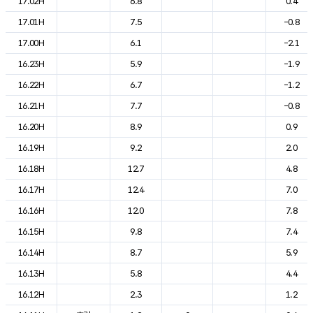
17.02H
6.8
0.4
17.01H
7.5
-0.8
17.00H
6.1
-2.1
16.23H
5.9
-1.9
16.22H
6.7
-1.2
16.21H
7.7
-0.8
16.20H
8.9
0.9
16.19H
9.2
2.0
16.18H
12.7
4.8
16.17H
12.4
7.0
16.16H
12.0
7.8
16.15H
9.8
7.4
16.14H
8.7
5.9
16.13H
5.8
4.4
16.12H
2.3
1.2