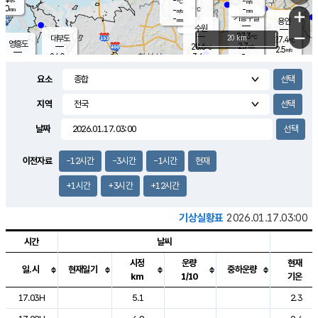
-
-
m/s
℃
2.0
-
-
mm
-
℃
mm
+
m/s
기흥구갈
-
-
m/s
mm
용인
-
수원
mm
−
27.3
℃
대부도
20 km
27.4
℃
영흥도
2.7
28.6
m/s
℃
2.5
m/s
-
mm
3.6
24.0
m/s
-
℃
mm
27.7
℃
-
오산
0.2
mm
m/s
3.4
m/s
14.5
mm
요소
11.5
mm
향남
27.5
℃
2.4
m/s
27.9
-
지역
℃
운평
mm
송탄
-
℃
m/s
-
s
mm
25.1
보
℃
날짜
27.2
m
℃
1.4
m/s
산
0.2
m/s
27.0
23.
mm
-
mm
0.5
℃
이전자료
-12시간
-3시간
-1시간
현재
1.0
/s
+1시간
+3시간
+12시간
기상실황표
2026.01.17.03:00
시간
날씨
시정
운량
현재
일.시
현재일기
중하운량
km
1/10
기온
도시별 기상실황표로 지점, 날씨, 기온, 강수, 바람, 기압등을 안내한 표입
17.03H
5.1
2.3