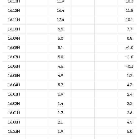
16.13H
11.9
10.3
16.12H
16.4
11.8
16.11H
12.4
10.1
16.10H
6.5
7.7
16.09H
6.0
0.8
16.08H
5.1
-1.0
16.07H
5.0
-1.0
16.06H
4.6
-0.3
16.05H
4.9
1.2
16.04H
5.7
4.3
16.03H
1.9
2.4
16.02H
1.4
2.2
16.01H
1.7
2.6
16.00H
2.1
4.5
15.23H
1.9
5.0