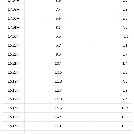
17.04H
8.5
5.0
17.03H
7.4
2.8
17.02H
6.5
3.2
17.01H
8.1
4.2
17.00H
6.3
-0.6
16.23H
6.7
0.1
16.22H
8.6
0.7
16.21H
10.4
1.4
16.20H
10.3
2.8
16.19H
11.8
4.0
16.18H
12.7
5.9
16.17H
15.0
9.6
16.16H
15.5
10.3
16.15H
14.4
10.6
16.14H
11.1
11.0