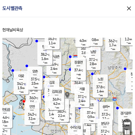
close
도시별관측
장남
판문점
36.1
℃
2.2
m/s
화현
37.8
동두천
℃
남면
-
현재날씨
육상
mm
파주
1.0
홈
m/s
포천
36.0
-
36.1
℃
mm
℃
36.6
℃
36.3
1.2
0.8
m/s
℃
m/s
4.0
양주
36.2
m/s
가
℃
-
1.1
-
mm
m/s
mm
-
mm
1.7
m/s
-
탄현
mm
36.8
-
3
℃
mm
남방
2.6
m/s
2
38.2
℃
-
파주금촌
mm
1.6
m/s
37.1
℃
-
장흥면
mm
2.8
m/s
36.9
℃
-
mm
2.4
m/s
37.4
℃
양촌
-
mm
창
-
m/s
은평
대곶
-
mm
37.5
노원
℃
-
김포
36.4
2.5
℃
34.1
m/s
℃
-
m/
-
1.4
37.8
m/s
mm
1.9
℃
m/s
서울
-
경서동
36.8
m
-
1.4
℃
mm
-
김포(공)
m/s
mm
1.3
-
m/s
mm
37.1
℃
36.0
-
℃
mm
36.9
℃
2.4
m/s
3.5
부천
m/s
4.2
구로
m/s
-
서초
mm
-
광명
mm
인천
송파*
-
mm
인천(공)
37.4
℃
38.0
℃
37.4
과천
경기광주
℃
37.2
1.4
34.3
37.3
m/s
℃
℃
℃
2.1
m/s
0.9
m/s
34.6
-
2.3
℃
mm
3.1
m/s
2.1
m/s
-
m/s
mm
-
37.0
36.0
mm
3.8
-
℃
℃
m/s
-
-
mm
무의도
mm
mm
분당구
1.4
-
1.0
m/s
m/s
mm
수리산길
-
-
mm
mm
3.2
의왕
37.2
℃
℃
2.5
m/s