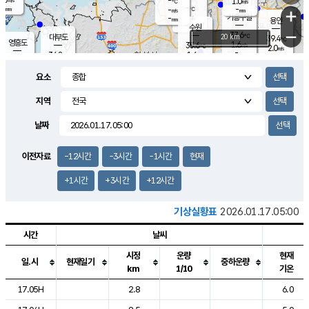
-
1.0
m/s
℃
-
-
-
mm
-
℃
mm
+
m/s
기흥구갈
-
-
m/s
mm
용인
-
수원
mm
−
37.6
℃
대부도
20 km
39.4
℃
영흥도
1.6
35.6
m/s
℃
2.0
m/s
-
mm
1.6
34.8
m/s
-
℃
mm
34.2
℃
-
오산
2.3
mm
m/s
3.2
m/s
-
mm
요소
-
mm
향남
36.2
℃
1.6
m/s
-
-
지역
℃
운평
mm
송탄
-
℃
m/s
-
s
mm
34.6
보
℃
날짜
36.8
℃
3.0
m/s
산
2.1
m/s
-
34.
mm
-
mm
2.0
℃
이전자료
-12시간
-3시간
-1시간
현재
-
m
/s
+1시간
+3시간
+12시간
기상실황표
2026.01.17.05:00
시간
날씨
시정
운량
현재
일.시
현재일기
중하운량
km
1/10
기온
도시별 기상실황표로 지점, 날씨, 기온, 강수, 바람, 기압등을 안내한 표입
17.05H
2.8
6.0