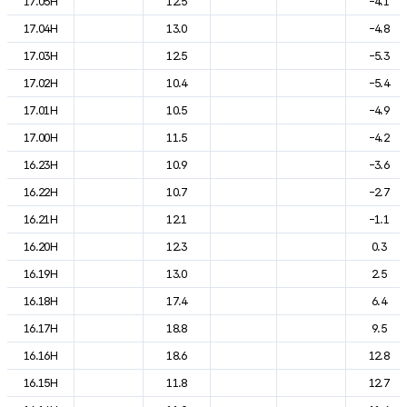
17.05H
12.5
-4.1
17.04H
13.0
-4.8
17.03H
12.5
-5.3
17.02H
10.4
-5.4
17.01H
10.5
-4.9
17.00H
11.5
-4.2
16.23H
10.9
-3.6
16.22H
10.7
-2.7
16.21H
12.1
-1.1
16.20H
12.3
0.3
16.19H
13.0
2.5
16.18H
17.4
6.4
16.17H
18.8
9.5
16.16H
18.6
12.8
16.15H
11.8
12.7