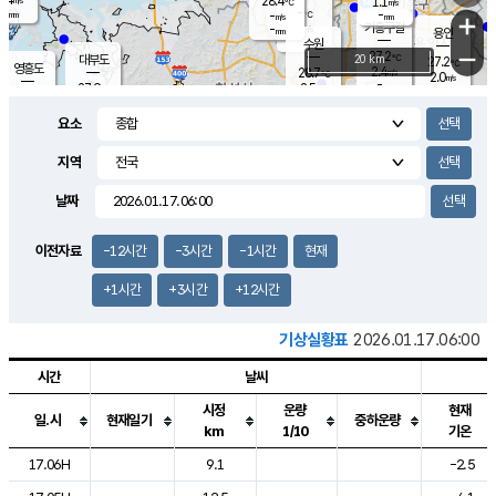
28.4
1.1
m/s
℃
-
-
-
mm
-
℃
mm
+
m/s
기흥구갈
-
-
m/s
mm
용인
-
수원
mm
−
27.2
℃
대부도
20 km
27.2
℃
영흥도
2.4
28.7
m/s
℃
2.0
m/s
-
mm
2.5
27.9
m/s
-
℃
mm
29.0
℃
-
오산
2.6
mm
m/s
6.6
m/s
-
mm
요소
-
mm
향남
27.7
℃
2.8
m/s
29.0
-
지역
℃
운평
mm
송탄
-
℃
m/s
-
s
mm
27.0
보
℃
날짜
28.2
℃
2.6
m/s
산
0.6
m/s
-
-
mm
-
mm
-
m
℃
이전자료
-12시간
-3시간
-1시간
현재
-
m
/s
+1시간
+3시간
+12시간
기상실황표
2026.01.17.06:00
시간
날씨
시정
운량
현재
일.시
현재일기
중하운량
km
1/10
기온
도시별 기상실황표로 지점, 날씨, 기온, 강수, 바람, 기압등을 안내한 표입
17.06H
9.1
-2.5