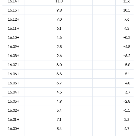
16.14H
11.0
11.6
16.13H
9.8
10.1
16.12H
7.0
7.6
16.11H
6.1
4.2
16.10H
4.6
-0.2
16.09H
2.8
-4.8
16.08H
2.6
-6.2
16.07H
3.0
-5.8
16.06H
3.3
-5.1
16.05H
3.7
-4.8
16.04H
4.5
-3.7
16.03H
4.9
-2.8
16.02H
5.4
-1.1
16.01H
7.1
2.3
16.00H
8.4
4.7