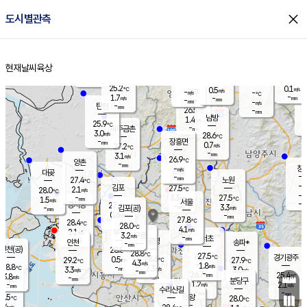
close
도시별관측
장남
판문점
25.8
℃
2.1
m/s
화현
25.3
동두천
℃
남면
-
현재날씨
육상
mm
파주
2.8
홈
m/s
포천
24.2
-
25.9
℃
mm
℃
25.7
℃
25.2
0.1
0.5
m/s
℃
m/s
-
양주
-
m/s
가
℃
-
1.7
-
mm
m/s
mm
-
mm
-
m/s
-
탄현
mm
26.5
-
2
℃
mm
남방
1.4
m/s
1
25.9
℃
-
파주금촌
mm
3.0
m/s
28.6
℃
-
장흥면
mm
0.7
m/s
27.2
℃
-
mm
3.1
m/s
26.9
℃
양촌
-
mm
창
-
m/s
은평
대곶
-
mm
27.4
노원
℃
-
김포
27.5
2.1
℃
28.0
m/s
℃
-
m/
-
3.3
27.5
m/s
mm
1.5
℃
m/s
서울
-
경서동
27.6
m
-
3.3
℃
mm
-
김포(공)
m/s
mm
0.6
-
m/s
mm
27.8
℃
28.4
-
℃
mm
28.0
℃
4.1
m/s
2.1
부천
m/s
3.2
구로
m/s
-
서초
mm
-
광명
mm
인천
송파*
-
mm
인천(공)
28.8
℃
28.8
℃
27.5
과천
경기광주
℃
28.6
0.5
29.2
27.9
m/s
℃
℃
℃
4.3
m/s
1.8
m/s
28.8
-
2.3
℃
mm
3.3
m/s
3.0
m/s
-
m/s
mm
-
26.7
25.4
mm
3.8
-
℃
℃
m/s
-
-
mm
무의도
mm
mm
분당구
1.2
-
2.1
m/s
m/s
mm
수리산길
-
-
mm
mm
7.5
의왕
28.0
℃
℃
3.4
m/s