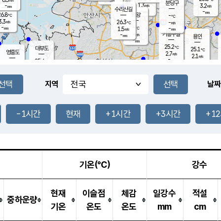
-
mm
무의도
mm
분당구
1.3
-
3.2
m/s
m/s
mm
수리산길
-
-
mm
mm
6.8
의왕
-
℃
℃
3.3
26.3
m/s
-
m/s
℃
-
-
-
mm
1.5
℃
mm
m/s
기흥구갈
-
-
m/s
mm
용인
-
mm
25.2
℃
대부도
25.1
℃
영흥도
2.7
m/s
2.1
m/s
-
mm
25.4
-
℃
mm
27.1
℃
오산
3.7
m/s
7.0
m/s
-
mm
-
mm
향남
25.0
℃
지역
날짜
1.8
m/s
26.6
-
℃
운평
mm
송탄
-
℃
m/s
-
s
mm
25.1
보
℃
25.4
-1시간
현재
+1시간
+3시간
+1
℃
2.7
m/s
산
0.9
m/s
-
22.
mm
-
mm
1.1
℃
-
m
/s
기온(℃)
강수
현재
이슬점
체감
일강수
적설
중하운량
기온
온도
온도
mm
cm