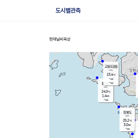
도시별관측
현재날씨
육상
홈
교동도(음)
23.4
℃
-
m/s
-
mm
볼음도
대연평
24.0
℃
1.4
m/s
25.8
℃
-
mm
2.4
m/s
-
mm
장봉도
25.2
℃
3.0
m/s
-
mm