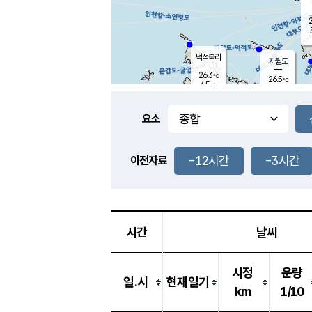
2
덕적북리
자월도
26.3
℃
26.5
℃
6.5
m/s
1.6
m/s
-
mm
-
mm
요소
풍도
26.2
덕적지도
2.9
m/
-
-12시간
-3시간
mm
이전자료
25.5
℃
대
3.6
m/s
-
mm
26.1
7.1
m
-
mm
시간
날씨
시정
운량
일.시
현재일기
km
1/10