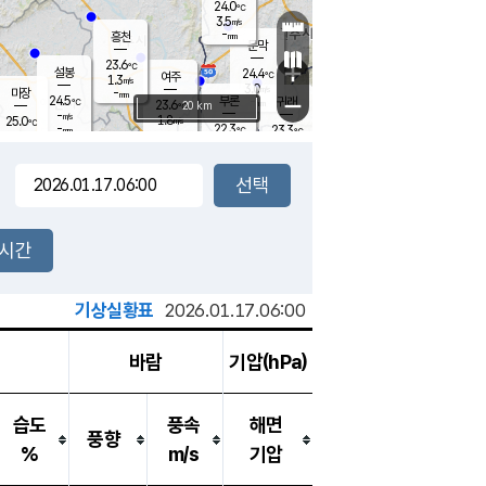
24.0
℃
강림
3.5
m/s
-
흥천
mm
20.4
℃
문막
0.1
m/s
23.6
-
℃
mm
+
설봉
24.4
℃
여주
1.3
m/s
3.0
m/s
-
마장
mm
신림
24.5
부론
-
귀래
−
℃
mm
23.6
20 km
℃
-
m/s
1.8
25.0
m/s
℃
22.5
℃
-
22.3
23.3
mm
℃
-
℃
mm
3.9
m/s
0.9
m/s
2.5
2.4
m/s
m/s
-
mm
-
백운
mm
-
-
mm
mm
백암
장호원
23.7
℃
0.7
m/s
21.6
℃
23.7
엄정
℃
-
mm
1.3
m/s
2.2
m/s
노은
-
mm
-
24.8
mm
℃
개
2시간
3.1
m/s
23.3
℃
-
mm
3
2.3
℃
m/s
-
m/s
mm
m
기상실황표
2026.01.17.06:00
바람
기압(hPa)
습도
풍속
해면
풍향
%
m/s
기압