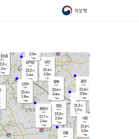
기상청
신남
21.0
℃
2.7
m/s
가평북면
-
mm
22.8
℃
2.0
m/s
평조종
-
mm
화촌
남산
남이섬
3.3
℃
.2
m/s
22.2
23.4
℃
23.2
℃
℃
-
mm
2.2
2.0
m/s
1.4
m/s
m/s
-
-
mm
-
mm
mm
홍천
팔봉
신천*
22.4
20.4
현
℃
℃
23.4
℃
0.9
0.4
m/s
m/s
1.8
m/s
-
시동
-
mm
mm
℃
-
mm
s
21.3
청운
℃
m
용문산
2.7
m/s
-
23.0
mm
℃
22.7
℃
2.0
서원
횡성
m/s
2.4
m/s
-
안흥
mm
-
mm
22.6
23.3
℃
℃
20.6
2.0
5.4
℃
m/s
m/s
양동
-
-
2.9
m/s
mm
mm
-
mm