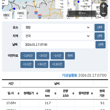
-
2.7
m/s
℃
-
-
-
mm
-
℃
mm
+
m/s
기흥구갈
-
-
m/s
mm
용인
-
수원
mm
−
38.7
℃
대부도
20 km
38.2
℃
영흥도
1.7
36.4
m/s
℃
1.2
m/s
-
mm
0.8
33.1
m/s
-
℃
mm
34.6
℃
-
오산
2.9
mm
m/s
3.8
m/s
-
mm
요소
-
mm
향남
36.7
℃
1.8
m/s
37.7
-
지역
℃
운평
mm
송탄
0.8
℃
m/s
-
s
mm
34.4
보
℃
날짜
38.4
℃
3.6
m/s
산
1.3
m/s
-
-
mm
-
mm
-
m
℃
이전자료
-12시간
-3시간
-1시간
현재
-
m
/s
+1시간
+3시간
+12시간
기상실황표
2026.01.17.07:00
시간
날씨
시정
운량
현재
일.시
현재일기
중하운량
km
1/10
기온
도시별 기상실황표로 지점, 날씨, 기온, 강수, 바람, 기압등을 안내한 표입
17.07H
11.7
5.1