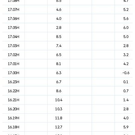
17.08H
6.5
4.7
17.07H
4.6
5.2
17.06H
4.0
5.6
17.05H
2.8
6.0
17.04H
8.5
5.0
17.03H
7.4
2.8
17.02H
6.5
3.2
17.01H
8.1
4.2
17.00H
6.3
-0.6
16.23H
6.7
0.1
16.22H
8.6
0.7
16.21H
10.4
1.4
16.20H
10.3
2.8
16.19H
11.8
4.0
16.18H
12.7
5.9