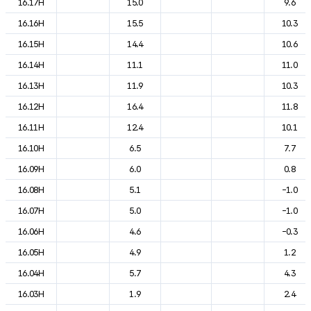
16.17H
15.0
9.6
16.16H
15.5
10.3
16.15H
14.4
10.6
16.14H
11.1
11.0
16.13H
11.9
10.3
16.12H
16.4
11.8
16.11H
12.4
10.1
16.10H
6.5
7.7
16.09H
6.0
0.8
16.08H
5.1
-1.0
16.07H
5.0
-1.0
16.06H
4.6
-0.3
16.05H
4.9
1.2
16.04H
5.7
4.3
16.03H
1.9
2.4