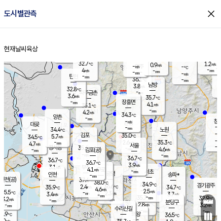
close
도시별관측
장남
판문점
31.9
℃
5.7
m/s
화현
32.2
동두천
℃
남면
-
현재날씨
육상
mm
파주
5.6
홈
m/s
포천
34.9
-
34.8
℃
mm
℃
32.8
℃
32.7
1.2
0.9
m/s
℃
m/s
-
양주
-
m/s
가
℃
-
4
-
mm
m/s
mm
-
mm
-
m/s
-
탄현
mm
36.1
-
3
℃
mm
남방
3.8
m/s
5
32.8
℃
-
파주금촌
mm
3.6
m/s
35.7
℃
-
장흥면
mm
4.1
m/s
35.1
℃
-
mm
4.2
m/s
34.3
℃
양촌
-
mm
창
-
m/s
은평
대곶
-
mm
34.4
노원
℃
-
김포
35.0
5.7
℃
34.5
m/s
℃
-
m/
-
2.6
35.3
m/s
mm
4.7
℃
m/s
서울
-
경서동
35.6
m
-
4.6
℃
mm
-
김포(공)
m/s
mm
-
-
m/s
mm
36.7
℃
36.7
-
℃
mm
36.7
℃
3.9
m/s
3.1
부천
m/s
4.1
구로
m/s
-
서초
mm
-
광명
mm
인천
송파*
-
mm
인천(공)
37.4
℃
38.0
℃
34.9
과천
경기광주
℃
36.6
2.4
35.9
34.7
m/s
℃
℃
℃
4.6
m/s
2.5
m/s
35.5
-
2.3
℃
mm
3.4
m/s
3.7
m/s
-
m/s
mm
-
35.7
32.9
mm
3.2
-
℃
℃
m/s
-
-
mm
무의도
mm
mm
분당구
2.8
-
3.2
m/s
m/s
mm
수리산길
-
-
mm
mm
5.9
의왕
36.5
℃
℃
1.0
m/s