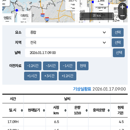
35.7
1.9
m/s
℃
-
-
-
mm
-
℃
mm
+
m/s
기흥구갈
-
-
m/s
mm
용인
-
수원
mm
−
36.0
℃
대부도
20 km
37.2
℃
영흥도
1.9
35
m/s
℃
3.2
m/s
-
mm
2.9
35.0
m/s
-
℃
mm
34.7
℃
-
오산
2.5
mm
m/s
2.4
m/s
-
mm
요소
-
mm
향남
35.9
℃
2.5
m/s
36.8
-
지역
℃
운평
mm
송탄
2.0
℃
m/s
-
s
mm
36.0
보
℃
날짜
37.4
℃
2.0
m/s
산
2.3
m/s
-
35.
mm
-
mm
2.1
℃
이전자료
-12시간
-3시간
-1시간
현재
-
m
/s
+1시간
+3시간
+12시간
기상실황표
2026.01.17.09:00
시간
날씨
시정
운량
현재
일.시
현재일기
중하운량
km
1/10
기온
도시별 기상실황표로 지점, 날씨, 기온, 강수, 바람, 기압등을 안내한 표입
17.09H
6.5
4.5