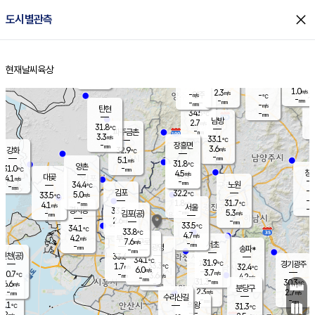
close
도시별관측
장남
판문점
29.4
℃
5.1
m/s
화현
29.8
동두천
℃
남면
-
현재날씨
육상
mm
4.8
홈
m/s
포천
31.4
-
32.0
℃
mm
℃
31.4
℃
1.0
2.3
m/s
m/s
-
양주
-
m/s
가
℃
-
-
mm
mm
-
mm
-
m/s
탄현
34.5
-
2
℃
mm
남방
2.7
m/s
2
31.8
℃
-
파주금촌
mm
3.3
m/s
33.1
℃
-
장흥면
mm
3.6
m/s
강화
32.9
℃
-
mm
5.1
m/s
31.8
℃
양촌
-
31.0
mm
℃
창
4.5
m/s
은평
대곶
4.1
m/s
-
mm
34.4
노원
-
℃
mm
-
김포
32.2
5.0
℃
33.5
m/s
℃
-
m/
-
1.8
31.7
m/s
mm
4.1
℃
m/s
서울
-
경서동
33.5
m
-
5.3
℃
mm
-
김포(공)
m/s
mm
2.6
-
m/s
mm
33.5
℃
34.1
-
℃
mm
33.8
℃
4.7
m/s
4.2
부천
m/s
7.6
구로
m/s
-
서초
mm
-
광명
mm
송파*
-
mm
인천(공)
33.6
℃
34.1
℃
31.9
과천
경기광주
℃
33.3
1.7
32.4
m/s
℃
℃
6.0
m/s
3.7
m/s
30.7
-
3.6
℃
mm
m/s
4.2
-
m/s
mm
-
31.3
30.3
mm
6.6
-
℃
℃
m/s
-
mm
무의도
mm
분당구
2.3
-
2.7
m/s
m/s
mm
수리산길
-
-
mm
mm
6.1
의왕
31.3
℃
℃
7.2
m/s