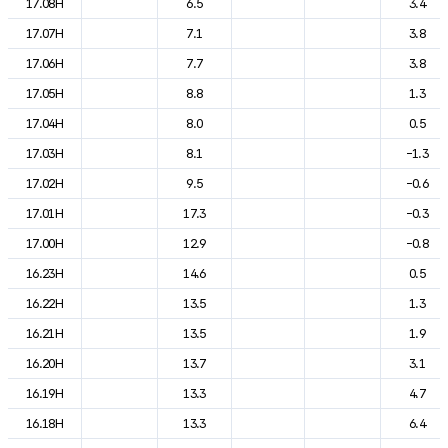
17.08H
6.5
3.4
17.07H
7.1
3.8
17.06H
7.7
3.8
17.05H
8.8
1.3
17.04H
8.0
0.5
17.03H
8.1
-1.3
17.02H
9.5
-0.6
17.01H
17.3
-0.3
17.00H
12.9
-0.8
16.23H
14.6
0.5
16.22H
13.5
1.3
16.21H
13.5
1.9
16.20H
13.7
3.1
16.19H
13.3
4.7
16.18H
13.3
6.4