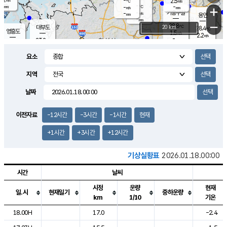
-
2.5
m/s
℃
-
-
-
mm
-
℃
mm
+
m/s
기흥구갈
-
-
m/s
mm
용인
-
mm
−
28.8
℃
대부도
20 km
28.4
℃
영흥도
1.5
m/s
2.2
m/s
-
mm
23.2
-
℃
mm
25.0
℃
오산
3.6
m/s
10.1
m/s
12.0
mm
요소
4.0
mm
향남
26.9
℃
1.5
m/s
26.9
-
지역
℃
운평
mm
송탄
1.4
℃
m/s
-
s
mm
23.6
보
℃
날짜
26.7
℃
1.3
m/s
산
0.1
m/s
27.0
22.
mm
-
mm
0.8
℃
이전자료
-12시간
-3시간
-1시간
현재
1.0
/s
+1시간
+3시간
+12시간
기상실황표
2026.01.18.00:00
시간
날씨
시정
운량
현재
일.시
현재일기
중하운량
km
1/10
기온
도시별 기상실황표로 지점, 날씨, 기온, 강수, 바람, 기압등을 안내한 표입
18.00H
17.0
-2.4